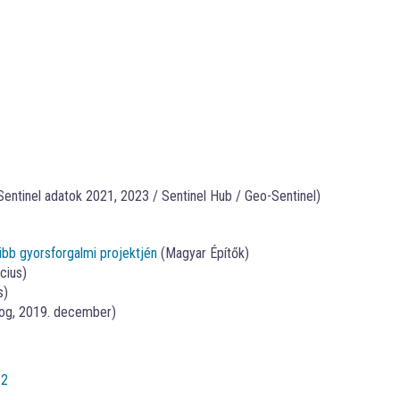
entinel adatok 2021, 2023 / Sentinel Hub / Geo-Sentinel)
ibb gyorsforgalmi projektjén
(Magyar Építők)
cius)
s)
log, 2019. december)
-2