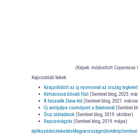
(Képek: módosított Copernicus S
Kapcsolódó linkek:
Kirajzolódott az új nyomvonal az ország legkelet
Kétsávossá bővülő főút
(Sentinel blog, 2023. már
A huszadik Duna-híd
(Sentinel blog, 2021. márciu
Új autópálya-csomópont a Balatonnál
(Sentinel b
Őszi útátadások
(Sentinel blog, 2019. október)
Repcevirágzás
(Sentinel blog, 2019. május)
építkezés
közlekedés
Magyarország
műholdkép
Sentinel