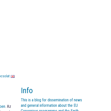
pcsolat
Info
This is a blog for dissemination of news
and general information about the EU
ében
. Az
Copernicus programme and the Earth