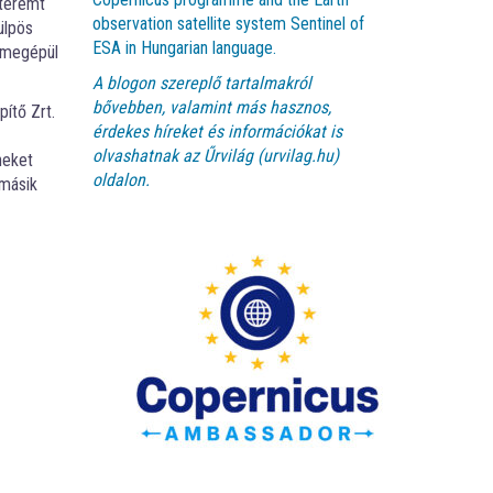
 teremt
observation satellite system Sentinel of
ülpös
ESA in Hungarian language.
s megépül
A blogon szereplő tartalmakról
bővebben, valamint más hasznos,
ítő Zrt.
érdekes híreket és információkat is
olvashatnak az
Űrvilág (urvilag.hu)
neket
oldalon.
 másik