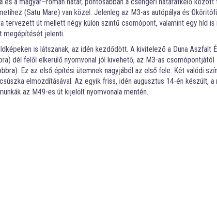
a és a magyar–román határ, pontosabban a csengeri határátkelő között
etihez (Satu Mare) van közel. Jelenleg az M3-as autópálya és Ököritóf
ra tervezett út mellett négy külön szintű csomópont, valamint egy híd i
t megépítését jelenti.
épeken is látszanak, az idén kezdődött. A kivitelező a Duna Aszfalt Ép
ra) dél felől elkerülő nyomvonal jól kivehető, az M3-as csomópontjától
obbra). Ez az első építési ütemnek nagyjából az első fele. Két valódi szí
súszka elmozdításával. Az egyik friss, idén augusztus 14-én készült, a
munkák az M49-es út kijelölt nyomvonala mentén.