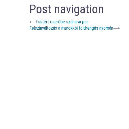
Post navigation
⟵
Füstért cserébe szaharai por
Felszínváltozás a marokkói földrengés nyomán
⟶