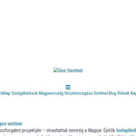
zdőlap
Szolgáltatások
Magyarország felszínmozgása
Sentinel Blog
Rólunk
Ka
geo-sentinel
yorsforgalmi projektjén – olvashattuk nemrég a Magyar Építők
honlaphír