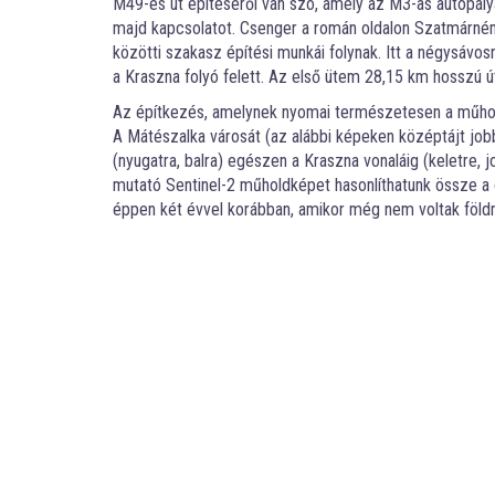
M49-es út építéséről van szó, amely az M3-as autópály
majd kapcsolatot. Csenger a román oldalon Szatmárném
közötti szakasz építési munkái folynak. Itt a négysávos
a Kraszna folyó felett. Az első ütem 28,15 km hosszú ú
Az építkezés, amelynek nyomai természetesen a műholdk
A Mátészalka városát (az alábbi képeken középtájt jobb
(nyugatra, balra) egészen a Kraszna vonaláig (keletre, j
mutató Sentinel-2 műholdképet hasonlíthatunk össze a c
éppen két évvel korábban, amikor még nem voltak föld