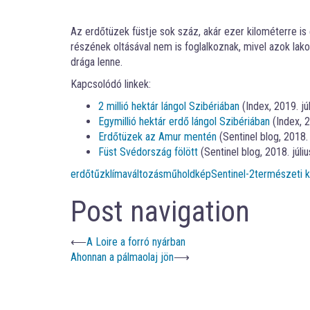
Az erdőtüzek füstje sok száz, akár ezer kilométerre is 
részének oltásával nem is foglalkoznak, mivel azok lakot
drága lenne.
Kapcsolódó linkek:
2 millió hektár lángol Szibériában
(Index, 2019. júl
Egymillió hektár erdő lángol Szibériában
(Index, 2
Erdőtüzek az Amur mentén
(Sentinel blog, 2018. 
Füst Svédország fölött
(Sentinel blog, 2018. júliu
erdőtűz
klímaváltozás
műholdkép
Sentinel-2
természeti k
Post navigation
⟵
A Loire a forró nyárban
Ahonnan a pálmaolaj jön
⟶