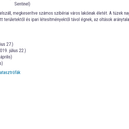
Sentinel)
elszáll, megkeserítve számos szibériai város lakóinak életét. A tüzek na
t területektől és ipari létesítményektől távol égnek, az oltások aránytala
ius 27.)
019. július 22.)
április)
s)
atasztrófák