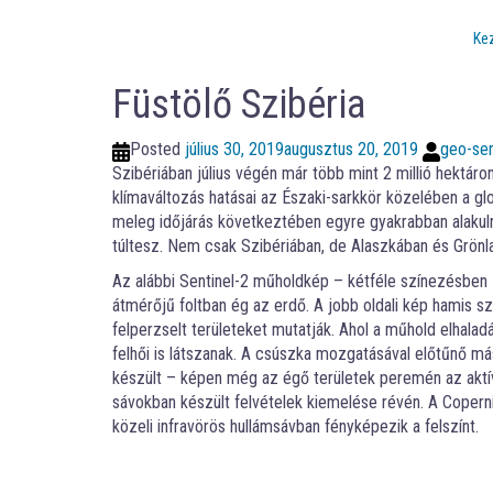
Ke
Füstölő Szibéria
Posted
július 30, 2019
augusztus 20, 2019
geo-sen
Szibériában július végén már több mint 2 millió hektáro
klímaváltozás hatásai az Északi-sarkkör közelében a gl
meleg időjárás következtében egyre gyakrabban alakulnak
túltesz. Nem csak Szibériában, de Alaszkában és Grönl
Az alábbi Sentinel-2 műholdkép – kétféle színezésben –
átmérőjű foltban ég az erdő. A jobb oldali kép hamis s
felperzselt területeket mutatják. Ahol a műhold elhaladás
felhői is látszanak. A csúszka mozgatásával előtűnő má
készült – képen még az égő területek peremén az aktív
sávokban készült felvételek kiemelése révén. A Copern
közeli infravörös hullámsávban fényképezik a felszínt.