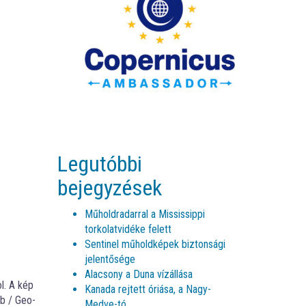
Legutóbbi
bejegyzések
Műholdradarral a Mississippi
torkolatvidéke felett
Sentinel műholdképek biztonsági
jelentősége
Alacsony a Duna vízállása
l. A kép
Kanada rejtett óriása, a Nagy-
ub / Geo-
Medve-tó