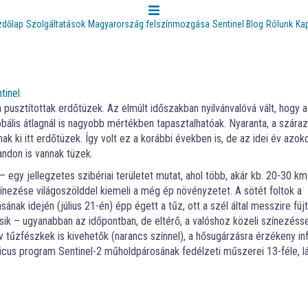
zdőlap
Szolgáltatások
Magyarország felszínmozgása
Sentinel Blog
Rólunk
Ka
tinel
n pusztítottak erdőtüzek. Az elmúlt időszakban nyilvánvalóvá vált, hogy a
obális átlagnál is nagyobb mértékben tapasztalhatóak. Nyaranta, a szára
 ki itt erdőtüzek. Így volt ez a korábbi években is, de az idei év azoko
andon is vannak tüzek.
 egy jellegzetes szibériai területet mutat, ahol több, akár kb. 20-30 km
zínezése világoszölddel kiemeli a még ép növényzetet. A sötét foltok a
ának idején (július 21-én) épp égett a tűz, ott a szél által messzire fújt
sik – ugyanabban az időpontban, de eltérő, a valóshoz közeli színezésse
 tűzfészkek is kivehetők (narancs színnel), a hősugárzásra érzékeny in
icus program Sentinel-2 műholdpárosának fedélzeti műszerei 13-féle, l