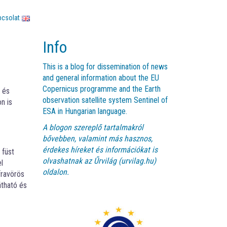
pcsolat
Info
This is a blog for dissemination of news
and general information about the EU
Copernicus programme and the Earth
z és
observation satellite system Sentinel of
n is
ESA in Hungarian language.
A blogon szereplő tartalmakról
bővebben, valamint más hasznos,
érdekes híreket és információkat is
 füst
olvashatnak az
Űrvilág (urvilag.hu)
l
oldalon.
fravörös
átható és