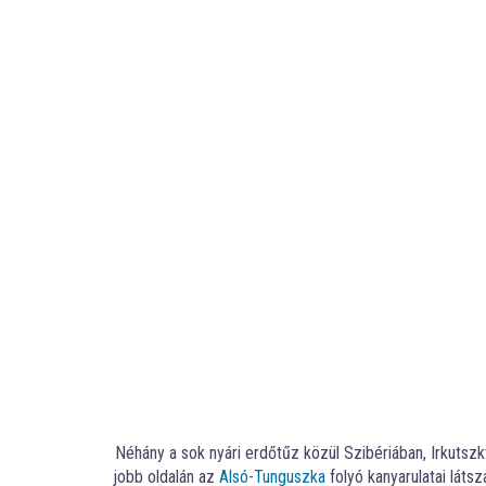
Néhány a sok nyári erdőtűz közül Szibériában, Irkutszk
jobb oldalán az
Alsó-Tunguszka
folyó kanyarulatai láts