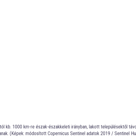
tól kb. 1000 km-re észak-északkeleti irányban, lakott településektől távo
zanak. (Képek: módosított Copernicus Sentinel adatok 2019 / Sentinel H