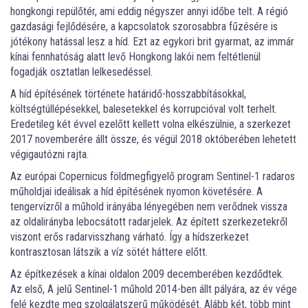
hongkongi repülőtér, ami eddig négyszer annyi időbe telt. A régió
gazdasági fejlődésére, a kapcsolatok szorosabbra fűzésére is
jótékony hatással lesz a híd. Ezt az egykori brit gyarmat, az immár
kínai fennhatóság alatt levő Hongkong lakói nem feltétlenül
fogadják osztatlan lelkesedéssel.
A híd építésének története határidő-hosszabbításokkal,
költségtúllépésekkel, balesetekkel és korrupcióval volt terhelt.
Eredetileg két évvel ezelőtt kellett volna elkészülnie, a szerkezet
2017 novemberére állt össze, és végül 2018 októberében lehetett
végigautózni rajta.
Az európai Copernicus földmegfigyelő program Sentinel-1 radaros
műholdjai ideálisak a híd építésének nyomon követésére. A
tengervízről a műhold irányába lényegében nem verődnek vissza
az oldalirányba lebocsátott radarjelek. Az épített szerkezetekről
viszont erős radarvisszhang várható. Így a hídszerkezet
kontrasztosan látszik a víz sötét háttere előtt.
Az építkezések a kínai oldalon 2009 decemberében kezdődtek.
Az első, A jelű Sentinel-1 műhold 2014-ben állt pályára, az év vége
felé kezdte meg szolgálatszerű működését. Alább két, több mint