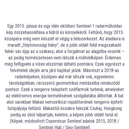
Egy 2015. júniusi és egy idén októberi Sentinel-1 radarműholdas
kép összehasonlítása a hídról és környékéről. Feltűnő, hogy 2015
közepére még nem készült el végig a hídszerkezet. Az átadásra is
maradt „folytonossági hiány”, de a jobb oldalt felül megszakadó
fehér sáv épp az a szakasz, ahol a forgalmat az alagútba vezetik –
az pedig természetesen nem látszik a műholdképen. Érdemes
még felfigyelni a vízen elszórtan látható pontokra. Ezek egyrészt a
felvételek idején arra járó hajókat jelzik. Másrészt a 2018-as
radarképeken, középen alul már látszik sok, egyenletes
távolságokban, rácsszerű geometrikus mintázatba rendeződő
pontsor. Ezek a tengerre telepített szélfarmok turbinái, amelyeket
az elektromos energia termelésének szolgálatába állítottak. A bal
alsó sarokban Makaó nemzetközi repülőterének tengerre épített
futópályája feltűnő. Makaótól északra fekszik Csuhaj, Hongkong
pedig az öböl túlpartján, keletre, a képen jobb oldalt terül el.
(Képek: módosított Copernicus Sentinel adatok 2015, 2018 /
Sentinel Hub / Geo-Sentinel)