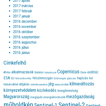
2017 április
2017 március
2017 február
2017 január
2016 december
2016 november
2016 október
2016 szeptember
2016 augusztus
2016 július
2016 június
Címkefelhő
Copernicus
alkalmazások
erdőtűz
Afrika
Balaton
bányászat
Duna
ESA
felszínmozgás
hajózás
EU
híd
felszínborítás
földrengés
gleccser
jég
klímaváltozás
időjárás
hőmérséklet
interferometria
katasztrófák
környezetvédelem
közlekedés
levegőminőség
Magyarország
mezőgazdaság
megújuló energiahordozók
műholdkép
Sentinel-2
Sentinel-1
Sentinel-