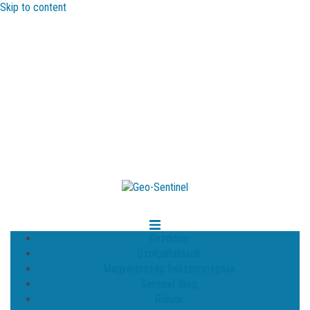
Skip to content
Kezdőlap
Szolgáltatások
Magyarország felszínmozgása
Sentinel Blog
Rólunk