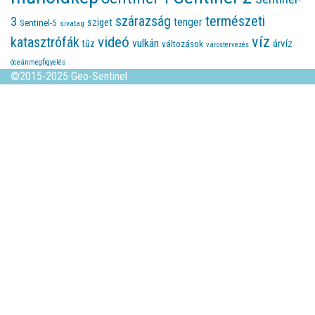
természeti
szárazság
3
tenger
sziget
Sentinel-5
sivatag
víz
videó
katasztrófák
vulkán
árvíz
tűz
változások
várostervezés
óceánmegfigyelés
©2015-2025 Geo-Sentinel