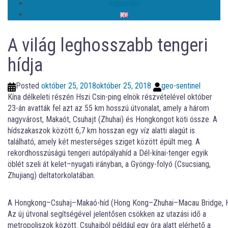
Kapcsolat
A világ leghosszabb tengeri
hídja
Posted
október 25, 2018
október 25, 2018
geo-sentinel
Kína délkeleti részén Hszi Csin-ping elnök részvételével október
23-án avatták fel azt az 55 km hosszú útvonalat, amely a három
nagyvárost, Makaót, Csuhajt (Zhuhai) és Hongkongot köti össze. A
hídszakaszok között 6,7 km hosszan egy víz alatti alagút is
található, amely két mesterséges sziget között épült meg. A
rekordhosszúságú tengeri autópályahíd a Dél-kínai-tenger egyik
öblét szeli át kelet–nyugati irányban, a Gyöngy-folyó (Csucsiang,
Zhujiang) deltatorkolatában.
A Hongkong–Csuhaj–Makaó-híd (Hong Kong–Zhuhai–Macau Bridge, 
Az új útvonal segítségével jelentősen csökken az utazási idő a
metropoliszok között. Csuhajból például egy óra alatt elérhető a