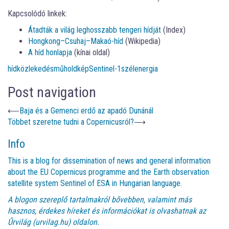
Kapcsolódó linkek:
Átadták a világ leghosszabb tengeri hídját
(Index)
Hongkong–Csuhaj–Makaó-híd
(Wikipedia)
A híd honlapja
(kínai oldal)
híd
közlekedés
műholdkép
Sentinel-1
szélenergia
Post navigation
⟵
Baja és a Gemenci erdő az apadó Dunánál
Többet szeretne tudni a Copernicusról?
⟶
Info
This is a blog for dissemination of news and general information
about the EU Copernicus programme and the Earth observation
satellite system Sentinel of ESA in Hungarian language.
A blogon szereplő tartalmakról bővebben, valamint más
hasznos, érdekes híreket és információkat is olvashatnak az
Űrvilág (urvilag.hu)
oldalon.