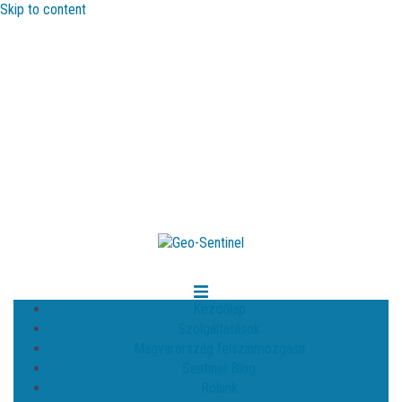
Skip to content
Kezdőlap
Szolgáltatások
Magyarország felszínmozgása
Sentinel Blog
Rólunk