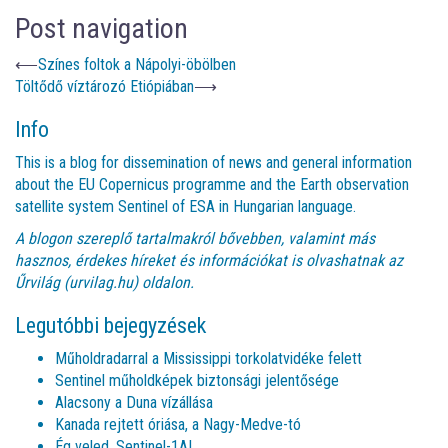
Post navigation
⟵
Színes foltok a Nápolyi-öbölben
Töltődő víztározó Etiópiában
⟶
Info
This is a blog for dissemination of news and general information
about the EU Copernicus programme and the Earth observation
satellite system Sentinel of ESA in Hungarian language.
A blogon szereplő tartalmakról bővebben, valamint más
hasznos, érdekes híreket és információkat is olvashatnak az
Űrvilág (urvilag.hu)
oldalon.
Legutóbbi bejegyzések
Műholdradarral a Mississippi torkolatvidéke felett
Sentinel műholdképek biztonsági jelentősége
Alacsony a Duna vízállása
Kanada rejtett óriása, a Nagy-Medve-tó
Ég veled, Sentinel-1A!