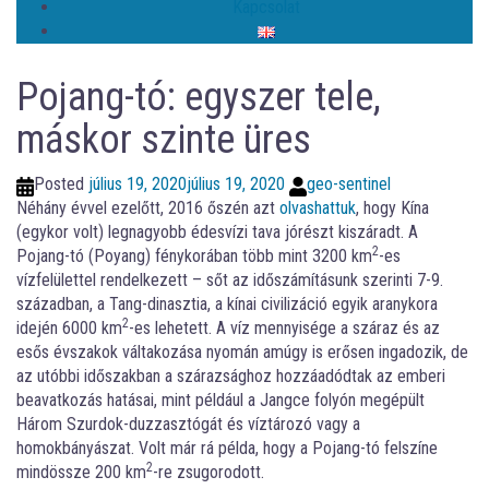
Kapcsolat
Pojang-tó: egyszer tele,
máskor szinte üres
Posted
július 19, 2020
július 19, 2020
geo-sentinel
Néhány évvel ezelőtt, 2016 őszén azt
olvashattuk
, hogy Kína
(egykor volt) legnagyobb édesvízi tava jórészt kiszáradt. A
2
Pojang-tó (Poyang) fénykorában több mint 3200 km
-es
vízfelülettel rendelkezett – sőt az időszámításunk szerinti 7-9.
században, a Tang-dinasztia, a kínai civilizáció egyik aranykora
2
idején 6000 km
-es lehetett. A víz mennyisége a száraz és az
esős évszakok váltakozása nyomán amúgy is erősen ingadozik, de
az utóbbi időszakban a szárazsághoz hozzáadódtak az emberi
beavatkozás hatásai, mint például a Jangce folyón megépült
Három Szurdok-duzzasztógát és víztározó vagy a
homokbányászat. Volt már rá példa, hogy a Pojang-tó felszíne
2
mindössze 200 km
-re zsugorodott.