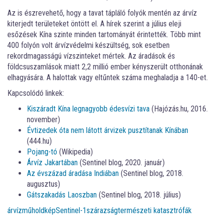
Az is észrevehető, hogy a tavat tápláló folyók mentén az árvíz
kiterjedt területeket öntött el. A hírek szerint a július eleji
esőzések Kína szinte minden tartományát érintették. Több mint
400 folyón volt árvízvédelmi készültség, sok esetben
rekordmagasságú vízszinteket mértek. Az áradások és
földcsuszamlások miatt 2,2 millió ember kényszerült otthonának
elhagyására. A halottak vagy eltűntek száma meghaladja a 140-et.
Kapcsolódó linkek:
Kiszáradt Kína legnagyobb édesvízi tava
(Hajózás.hu, 2016.
november)
Évtizedek óta nem látott árvizek pusztítanak Kínában
(444.hu)
Pojang-tó
(Wikipedia)
Árvíz Jakartában
(Sentinel blog, 2020. január)
Az évszázad áradása Indiában
(Sentinel blog, 2018.
augusztus)
Gátszakadás Laoszban
(Sentinel blog, 2018. július)
árvíz
műholdkép
Sentinel-1
szárazság
természeti katasztrófák