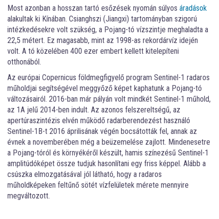
Most azonban a hosszan tartó esőzések nyomán súlyos
áradások
alakultak ki Kínában. Csianghszi (Jiangxi) tartományban szigorú
intézkedésekre volt szükség, a Pojang-tó vízszintje meghaladta a
22,5 métert. Ez magasabb, mint az 1998-as rekordárvíz idején
volt. A tó közelében 400 ezer embert kellett kitelepíteni
otthonából.
Az európai Copernicus földmegfigyelő program Sentinel-1 radaros
műholdjai segítségével meggyőző képet kaphatunk a Pojang-tó
változásairól. 2016-ban már pályán volt mindkét Sentinel-1 műhold,
az 1A jelű 2014-ben indult. Az azonos felszereltségű, az
apertúraszintézis elvén működő radarberendezést használó
Sentinel-1B-t 2016 áprilisának végén bocsátották fel, annak az
évnek a novemberében még a beüzemelése zajlott. Mindenesetre
a Pojang-tóról és környékéről készült, hamis színezésű Sentinel-1
amplitúdóképet össze tudjuk hasonlítani egy friss képpel. Alább a
csúszka elmozgatásával jól látható, hogy a radaros
műholdképeken feltűnő sötét vízfelületek mérete mennyire
megváltozott.