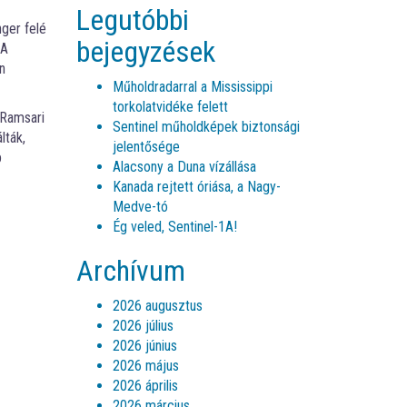
Legutóbbi
ger felé
bejegyzések
 A
n
Műholdradarral a Mississippi
torkolatvidéke felett
 Ramsari
Sentinel műholdképek biztonsági
lták,
jelentősége
b
Alacsony a Duna vízállása
Kanada rejtett óriása, a Nagy-
Medve-tó
Ég veled, Sentinel-1A!
Archívum
2026 augusztus
2026 július
2026 június
2026 május
2026 április
2026 március