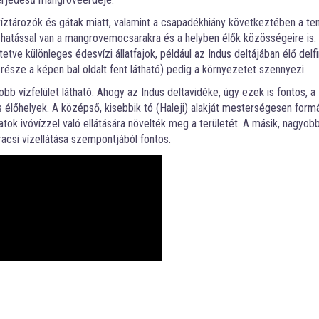
tározók és gátak miatt, valamint a csapadékhiány következtében a ten
z hatással van a mangrovemocsarakra és a helyben élők közösségeire is.
ve különleges édesvízi állatfajok, például az Indus deltájában élő delfi
része a képen bal oldalt fent látható) pedig a környezetet szennyezi.
obb vízfelület látható. Ahogy az Indus deltavidéke, úgy ezek is fontos, a
élőhelyek. A középső, kisebbik tó (Haleji) alakját mesterségesen formá
tok ivóvízzel való ellátására növelték meg a területét. A másik, nagyob
racsi vízellátása szempontjából fontos.