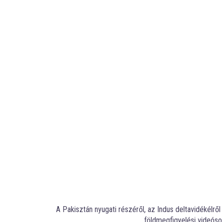
A Pakisztán nyugati részéről, az Indus deltavidékélr
földmegfigyelési videóso