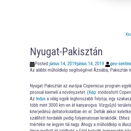
Ke
Nyugat-Pakisztán
Posted
június 14, 2019
június 14, 2019
geo-sentine
Az alábbi műholdkép segítségével Ázsiába, Pakisztán ny
Nyugat-Pakisztán az európai Copernicus program egyik S
pirossal kiemeli a növényzetet. (
Kép
: módosított Coper
Az
Indus
a világ egyik leghosszabb folyója, egy szakasza
több mint 3000 km-en át kanyarogva. Vízgyűjtő területe
kiterjedésű deltatorkolatban éri el. Delták akkor keletke
szállított hordalék pedig folyamatosan lerakódik. Ehh
mértéke ne legyen túl nagy. Ahogy a műholdkép is illus
lápjai mellett itt található a Föld hetedik legnagyobb k