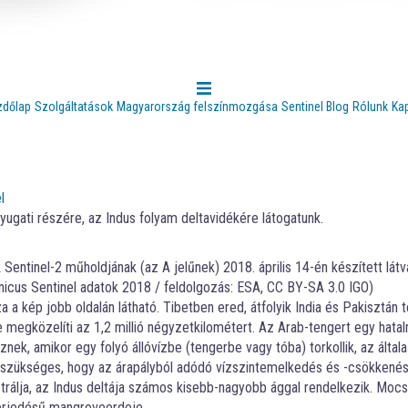
zdőlap
Szolgáltatások
Magyarország felszínmozgása
Sentinel Blog
Rólunk
Ka
l
ugati részére, az Indus folyam deltavidékére látogatunk.
entinel-2 műholdjának (az A jelűnek) 2018. április 14-én készített lát
nicus Sentinel adatok 2018 / feldolgozás: ESA, CC BY-SA 3.0 IGO)
 a kép jobb oldalán látható. Tibetben ered, átfolyik India és Pakisztán t
 megközelíti az 1,2 millió négyzetkilométert. Az Arab-tengert egy hata
znek, amikor egy folyó állóvízbe (tengerbe vagy tóba) torkollik, az általa
ez szükséges, hogy az árapályból adódó vízszintemelkedés és -csökkené
ztrálja, az Indus deltája számos kisebb-nagyobb ággal rendelkezik. Mocs
iterjedésű mangroveerdeje.