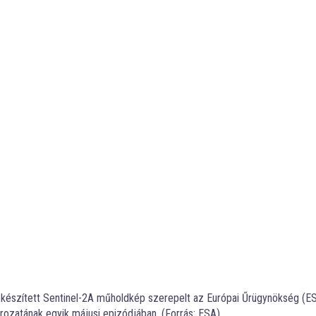
ől készített Sentinel-2A műholdkép szerepelt az Európai Űrügynökség (ES
rozatának egyik májusi epizódjában. (Forrás: ESA)