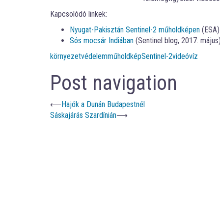
Kapcsolódó linkek:
Nyugat-Pakisztán Sentinel-2 műholdképen
(ESA)
Sós mocsár Indiában
(Sentinel blog, 2017. május
környezetvédelem
műholdkép
Sentinel-2
videó
víz
Post navigation
⟵
Hajók a Dunán Budapestnél
Sáskajárás Szardínián
⟶