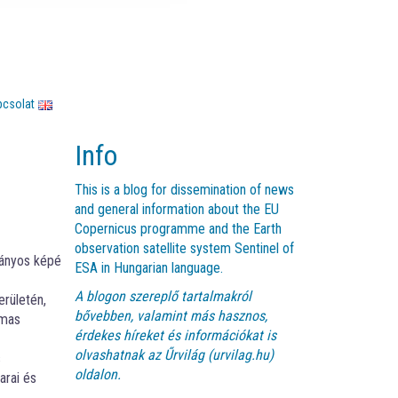
pcsolat
Info
This is a blog for dissemination of news
and general information about the EU
Copernicus programme and the Earth
observation satellite system Sentinel of
ványos képén. A hamis színezés
ESA in Hungarian language.
A blogon szereplő tartalmakról
erületén,
bővebben, valamint más hasznos,
lmas
érdekes híreket és információkat is
olvashatnak az
Űrvilág (urvilag.hu)
s
oldalon.
arai és