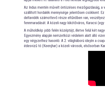
Az Indus mentén művelt öntözéses mezőgazdaság, a víz
szállított hordalék mennyisége jelentősen csökkent. E
deltavidék számottevő része eltűnőben van, veszélyeztet
fennmaradását. A közeli nagy kikötőváros, Karacsi (egy 
A műholdkép jobb felén középtájt, illetve felül két nagy
Egyezmény alapján nemzetközi védelem alatt álló vizes 
egy négyzethez hasonló. A 2. világháború idején a csapa
édesvizű tó (Keenjhar) a közeli városok, elsősorban Ka