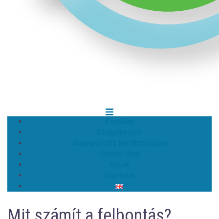
Kezdőlap
Szolgáltatások
Magyarország felszínmozgása
Sentinel Blog
Rólunk
Kapcsolat
Mit számít a felbontás?