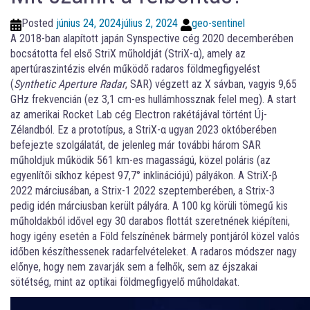
Posted
június 24, 2024
július 2, 2024
geo-sentinel
A 2018-ban alapított japán Synspective cég 2020 decemberében
bocsátotta fel első StriX műholdját (StriX-α), amely az
apertúraszintézis elvén működő radaros földmegfigyelést
(
Synthetic Aperture Radar
, SAR) végzett az X sávban, vagyis 9,65
GHz frekvencián (ez 3,1 cm-es hullámhossznak felel meg). A start
az amerikai Rocket Lab cég Electron rakétájával történt Új-
Zélandból. Ez a prototípus, a StriX-α ugyan 2023 októberében
befejezte szolgálatát, de jelenleg már további három SAR
műholdjuk működik 561 km-es magasságú, közel poláris (az
egyenlítői síkhoz képest 97,7° inklinációjú) pályákon. A StriX-β
2022 márciusában, a Strix-1 2022 szeptemberében, a Strix-3
pedig idén márciusban került pályára. A 100 kg körüli tömegű kis
műholdakból idővel egy 30 darabos flottát szeretnének kiépíteni,
hogy igény esetén a Föld felszínének bármely pontjáról közel valós
időben készíthessenek radarfelvételeket. A radaros módszer nagy
előnye, hogy nem zavarják sem a felhők, sem az éjszakai
sötétség, mint az optikai földmegfigyelő műholdakat.