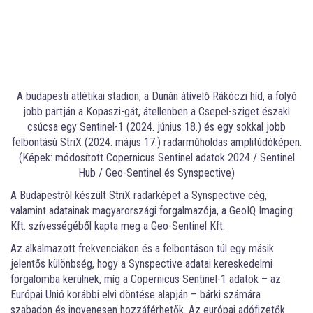
A budapesti atlétikai stadion, a Dunán átívelő Rákóczi híd, a folyó
jobb partján a Kopaszi-gát, átellenben a Csepel-sziget északi
csúcsa egy Sentinel-1 (2024. június 18.) és egy sokkal jobb
felbontású StriX (2024. május 17.) radarműholdas amplitúdóképen.
(Képek: módosított Copernicus Sentinel adatok 2024 / Sentinel
Hub / Geo-Sentinel és Synspective)
A Budapestről készült StriX radarképet a Synspective cég,
valamint adatainak magyarországi forgalmazója, a GeoIQ Imaging
Kft. szívességéből kapta meg a Geo-Sentinel Kft.
Az alkalmazott frekvenciákon és a felbontáson túl egy másik
jelentős különbség, hogy a Synspective adatai kereskedelmi
forgalomba kerülnek, míg a Copernicus Sentinel-1 adatok – az
Európai Unió korábbi elvi döntése alapján – bárki számára
szabadon és ingyenesen hozzáférhetők. Az európai adófizetők