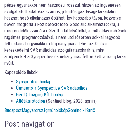
pénze ugyanakkor nem hasznosul rosszul, hiszen az ingyenesen
szolgáltatott adatokra számos, jelentős gazdasági-társadalmi
hasznot hozó alkalmazás épülhet. Így hosszabb távon, közvetve
bőven megtérül a köz befektetése. Speciális alkalmazásokra, a
megrendelők számára célzott adatfelvétellel, a műholdas mérések
rugalmas programozásával, s nem utolsósorban sokkal nagyobb
felbontással ugyanakkor elég nagy piaca lehet az X-sávú
kereskedelmi SAR műholdas szolgáltatásoknak is, mint
amilyeneket a Synspective és néhány más feltörekvő versenytársa
nyújt.
Kapcsolódó linkek:
Synspective honlap
Útmutató a Synspective SAR adataihoz
GeoIQ Imaging Kft. honlap
Atlétikai stadion
(Sentinel blog, 2023. április)
Budapest
Magyarország
műholdkép
Sentinel-1
StriX
Post navigation