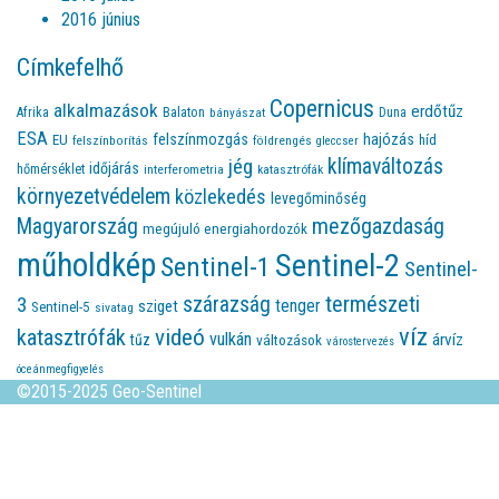
2016 június
Címkefelhő
Copernicus
alkalmazások
erdőtűz
Afrika
Balaton
bányászat
Duna
ESA
felszínmozgás
hajózás
EU
híd
felszínborítás
földrengés
gleccser
jég
klímaváltozás
időjárás
hőmérséklet
interferometria
katasztrófák
környezetvédelem
közlekedés
levegőminőség
Magyarország
mezőgazdaság
megújuló energiahordozók
műholdkép
Sentinel-2
Sentinel-1
Sentinel-
természeti
szárazság
3
tenger
sziget
Sentinel-5
sivatag
víz
videó
katasztrófák
vulkán
árvíz
tűz
változások
várostervezés
óceánmegfigyelés
©2015-2025 Geo-Sentinel