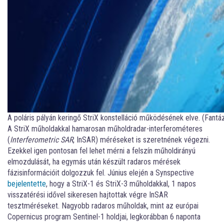
A poláris pályán keringő StriX konstelláció működésének elve. (Fantá
A StriX műholdakkal hamarosan műholdradar-interferométeres
(
Interferometric SAR
, InSAR) méréseket is szeretnének végezni.
Ezekkel igen pontosan fel lehet mérni a felszín műholdirányú
elmozdulását, ha egymás után készült radaros mérések
fázisinformációit dolgozzuk fel. Június elején a Synspective
bejelentette
, hogy a StriX-1 és StriX-3 műholdakkal, 1 napos
visszatérési idővel sikeresen hajtottak végre InSAR
tesztméréseket. Nagyobb radaros műholdak, mint az európai
Copernicus program Sentinel-1 holdjai, legkorábban 6 naponta