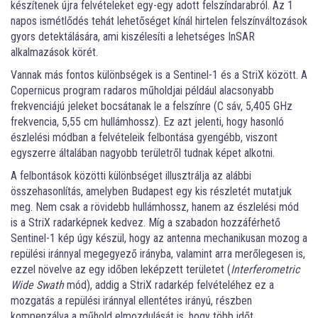
készítenek újra felvételeket egy-egy adott felszíndarabról. Az 1
napos ismétlődés tehát lehetőséget kínál hirtelen felszínváltozások
gyors detektálására, ami kiszélesíti a lehetséges InSAR
alkalmazások körét.
Vannak más fontos különbségek is a Sentinel-1 és a StriX között. A
Copernicus program radaros műholdjai például alacsonyabb
frekvenciájú jeleket bocsátanak le a felszínre (C sáv, 5,405 GHz
frekvencia, 5,55 cm hullámhossz). Ez azt jelenti, hogy hasonló
észlelési módban a felvételeik felbontása gyengébb, viszont
egyszerre általában nagyobb területről tudnak képet alkotni.
A felbontások közötti különbséget illusztrálja az alábbi
összehasonlítás, amelyben Budapest egy kis részletét mutatjuk
meg. Nem csak a rövidebb hullámhossz, hanem az észlelési mód
is a StriX radarképnek kedvez. Míg a szabadon hozzáférhető
Sentinel-1 kép úgy készül, hogy az antenna mechanikusan mozog a
repülési iránnyal megegyező irányba, valamint arra merőlegesen is,
ezzel növelve az egy időben leképzett területet (
Interferometric
Wide Swath
mód), addig a StriX radarkép felvételéhez ez a
mozgatás a repülési iránnyal ellentétes irányú, részben
kompenzálva a műhold elmozdulását is, hogy több időt