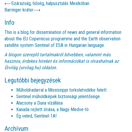
⟵
Szárazság, hőség, halpusztulás Mexikóban
Barringer-kráter
⟶
Info
This is a blog for dissemination of news and general information
about the EU Copernicus programme and the Earth observation
satellite system Sentinel of ESA in Hungarian language.
A blogon szereplő tartalmakról bővebben, valamint más
hasznos, érdekes híreket és információkat is olvashatnak az
Űrvilág (urvilag.hu)
oldalon.
Legutóbbi bejegyzések
Műholdradarral a Mississippi torkolatvidéke felett
Sentinel műholdképek biztonsági jelentősége
Alacsony a Duna vízállása
Kanada rejtett óriása, a Nagy-Medve-tó
Ég veled, Sentinel-1A!
Archívum