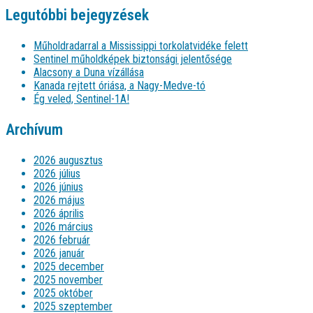
Legutóbbi bejegyzések
Műholdradarral a Mississippi torkolatvidéke felett
Sentinel műholdképek biztonsági jelentősége
Alacsony a Duna vízállása
Kanada rejtett óriása, a Nagy-Medve-tó
Ég veled, Sentinel-1A!
Archívum
2026 augusztus
2026 július
2026 június
2026 május
2026 április
2026 március
2026 február
2026 január
2025 december
2025 november
2025 október
2025 szeptember