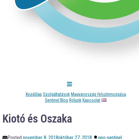
Kezdőlap
Szolgáltatások
Magyarország felszínmozgása
Sentinel Blog
Rólunk
Kapcsolat
Kiotó és Oszaka
Posted
november 8, 2018
október 27, 2018
geo-sentinel