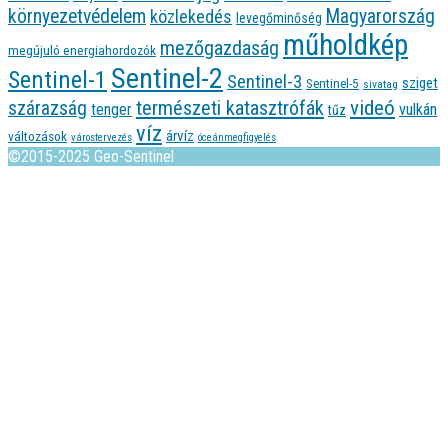
környezetvédelem
Magyarország
közlekedés
levegőminőség
műholdkép
mezőgazdaság
megújuló energiahordozók
Sentinel-2
Sentinel-1
Sentinel-3
sziget
Sentinel-5
sivatag
videó
természeti katasztrófák
szárazság
tenger
vulkán
tűz
víz
árvíz
változások
várostervezés
óceánmegfigyelés
©2015-2025 Geo-Sentinel