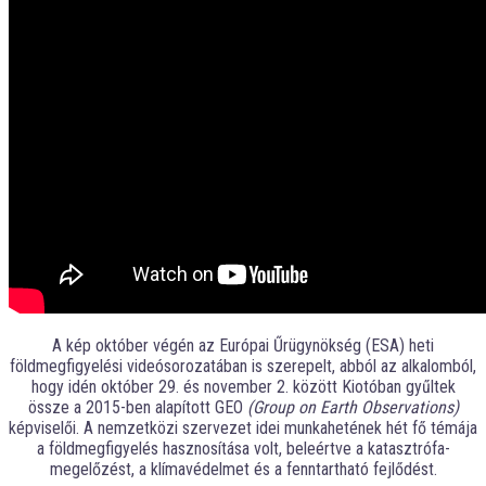
A kép október végén az Európai Űrügynökség (ESA) heti
földmegfigyelési videósorozatában is szerepelt, abból az alkalomból,
hogy idén október 29. és november 2. között Kiotóban gyűltek
össze a 2015-ben alapított GEO
(Group on Earth Observations)
képviselői. A nemzetközi szervezet idei munkahetének hét fő témája
a földmegfigyelés hasznosítása volt, beleértve a katasztrófa-
megelőzést, a klímavédelmet és a fenntartható fejlődést.