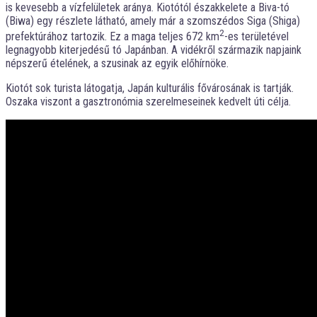
is kevesebb a vízfelületek aránya. Kiotótól északkelete a Biva-tó
(Biwa) egy részlete látható, amely már a szomszédos Siga (Shiga)
2
prefektúrához tartozik. Ez a maga teljes 672 km
-es területével
legnagyobb kiterjedésű tó Japánban. A vidékről származik napjaink
népszerű ételének, a szusinak az egyik előhírnöke.
Kiotót sok turista látogatja, Japán kulturális fővárosának is tartják.
Oszaka viszont a gasztronómia szerelmeseinek kedvelt úti célja.