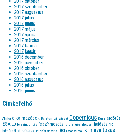
2017 október
2017 szeptember
2017 augusztus
2017 július
2017 június
2017 május
2017 április
2017 március
2017 február
2017 január
2016 december
2016 november
2016 október
2016 szeptember
2016 augusztus
2016 július
2016 június
Címkefelhő
Copernicus
alkalmazások
erdőtűz
Afrika
Balaton
bányászat
Duna
ESA
felszínmozgás
hajózás
EU
híd
felszínborítás
földrengés
gleccser
jég
klímaváltozás
időjárás
hőmérséklet
interferometria
katasztrófák