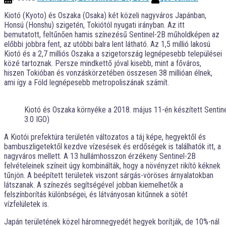
Kiotó (Kyoto) és Oszaka (Osaka) két közeli nagyváros Japánban,
Honsú (Honshu) szigetén, Tokiótól nyugati irányban. Az itt
bemutatott, feltűnően hamis színezésű Sentinel-2B műholdképen az
előbbi jobbra fent, az utóbbi balra lent látható. Az 1,5 millió lakosú
Kiotó és a 2,7 milliós Oszaka a szigetország legnépesebb települései
közé tartoznak. Persze mindkettő jóval kisebb, mint a főváros,
hiszen Tokióban és vonzáskörzetében összesen 38 millióan élnek,
ami így a Föld legnépesebb metropoliszának számít.
Kiotó és Oszaka környéke a 2018. május 11-én készített Sentin
3.0 IGO)
A Kiotói prefektúra területén változatos a táj képe, hegyektől és
bambuszligetektől kezdve vízesések és erdőségek is találhatók itt, a
nagyváros mellett. A 13 hullámhosszon érzékeny Sentinel-2B
felvételeinek színeit úgy kombinálták, hogy a növényzet rikító kéknek
tűnjön. A beépített területek viszont sárgás-vöröses árnyalatokban
látszanak. A színezés segítségével jobban kiemelhetők a
felszínborítás különbségei, és látványosan kitűnnek a sötét
vízfelületek is.
Japán területének közel háromnegyedét hegyek borítják, de 10%-nál