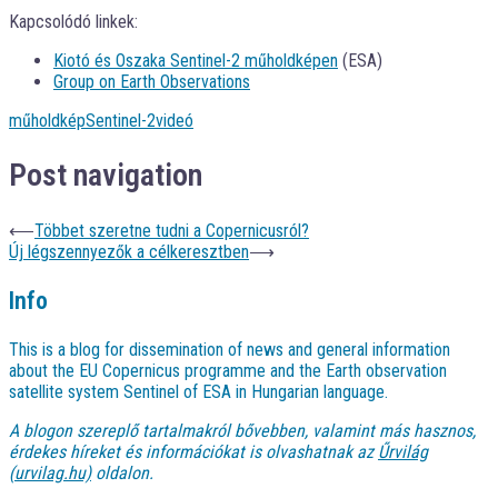
Kapcsolódó linkek:
Kiotó és Oszaka Sentinel-2 műholdképen
(ESA)
Group on Earth Observations
műholdkép
Sentinel-2
videó
Post navigation
⟵
Többet szeretne tudni a Copernicusról?
Új légszennyezők a célkeresztben
⟶
Info
This is a blog for dissemination of news and general information
about the EU Copernicus programme and the Earth observation
satellite system Sentinel of ESA in Hungarian language.
A blogon szereplő tartalmakról bővebben, valamint más hasznos,
érdekes híreket és információkat is olvashatnak az
Űrvilág
(urvilag.hu)
oldalon.