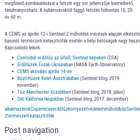
megfelelő kombinálásával a felszín egy sor jellemzője kiemelhető,
tanulmányozható. A hullámsávoktól függő felszíni felbontás 10, 20
és 60 m.
A CEMS az április 12-i Sentinel-2 műholdas mérések alapján elkészített
hasonló természeti katasztrófák esetén a helyi hatóságok nagy haszná
Kapcsolódó linkek:
Csernobili erdőtűz az űrből, Sentinel képeken
(ESA)
Erdőtüzek Észak-Ukrajnában
(NASA Earth Observatory)
CEMS aktiválás április 14-én
Bozóttüzek Kelet-Ausztráliában
(Sentinel blog, 2019.
november)
Tűz Manchester közelében
(Sentinel blog, 2018. július)
Dél-Kalifornia lángokban
(Sentinel blog, 2017. december)
alkalmazások
Copernicus
erdőtűz
környezetvédelem
műholdkép
Sentine
2
természeti katasztrófák
Post navigation