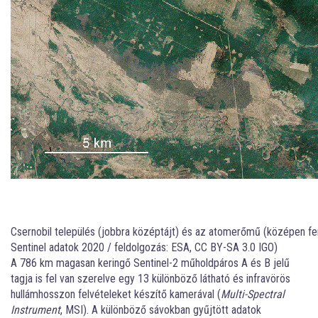
Csernobil település (jobbra középtájt) és az atomerőmű (középen fent)
Sentinel adatok 2020 / feldolgozás: ESA, CC BY-SA 3.0 IGO)
A 786 km magasan keringő Sentinel-2 műholdpáros A és B jelű
tagja is fel van szerelve egy 13 különböző látható és infravörös
hullámhosszon felvételeket készítő kamerával (
Multi-Spectral
Instrument
, MSI). A különböző sávokban gyűjtött adatok