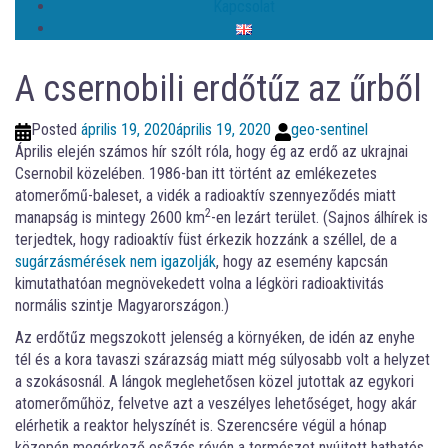
Kapcsolat
A csernobili erdőtűz az űrből
Posted
április 19, 2020
április 19, 2020
geo-sentinel
Április elején számos hír szólt róla, hogy ég az erdő az ukrajnai
Csernobil közelében. 1986-ban itt történt az emlékezetes
atomerőmű-baleset, a vidék a radioaktív szennyeződés miatt
2
manapság is mintegy 2600 km
-en lezárt terület. (Sajnos álhírek is
terjedtek, hogy radioaktív füst érkezik hozzánk a széllel, de a
sugárzásmérések nem igazolják
, hogy az esemény kapcsán
kimutathatóan megnövekedett volna a légköri radioaktivitás
normális szintje Magyarországon.)
Az erdőtűz megszokott jelenség a környéken, de idén az enyhe
tél és a kora tavaszi szárazság miatt még súlyosabb volt a helyzet
a szokásosnál. A lángok meglehetősen közel jutottak az egykori
atomerőműhöz, felvetve azt a veszélyes lehetőséget, hogy akár
elérhetik a reaktor helyszínét is. Szerencsére végül a hónap
közepén megérkező esőzés révén a természet nyújtott hathatós