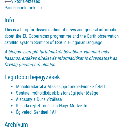
⟵
Viktória-vízesés
Pandanapelemek
⟶
Info
This is a blog for dissemination of news and general information
about the EU Copernicus programme and the Earth observation
satellite system Sentinel of ESA in Hungarian language.
A blogon szereplő tartalmakról bővebben, valamint más
hasznos, érdekes híreket és információkat is olvashatnak az
Űrvilág (urvilag.hu)
oldalon.
Legutóbbi bejegyzések
Műholdradarral a Mississippi torkolatvidéke felett
Sentinel műholdképek biztonsági jelentősége
Alacsony a Duna vízállása
Kanada rejtett óriása, a Nagy-Medve-tó
Ég veled, Sentinel-1A!
Archívum