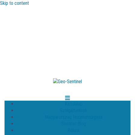
Skip to content
Kezdőlap
Szolgáltatások
Magyarország felszínmozgása
Sentinel Blog
Rólunk