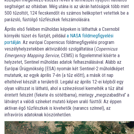
segítséget az oltásban. Még utána is az ukrán hatóságok több mint
500 tűzoltót, 124 fecskendőt és számos helikoptert vetettek be a
parázsló, füstölgő tűzfészkek felszámolására.
Április első felében műholdas képeken is láthattuk a Csernobil
környéki tüzet és füstjét, például
a NASA földmegfigyelési
portálján
. Az európai Copernicus földmegfigyelési program
veszélyhelyzetekben aktivizálódó szolgáltatása (
Copernicus
Emergency Mapping Service
, CEMS) is figyelemmel kísérte a
helyzetet, Sentinel műholdas adatok felhasználásával. Alább az
Európai Űrügynökség (ESA) nyomán két Sentinel-2 műholdképet
mutatunk, az egyik április 7-én (a tűz előtt), a másik öt nap
elteltével készült a területről. Legalul az április 12-ei képből egy
olyan változat is látható, ahol a színezéssel kiemelték a tűz által
érintett felszínt (fekete és sötétbarna), mintegy „megszabadítva” a
látványt a valódi színeket mutató képen uraló füsttől. Az éppen
aktívan égő tűzfészkek is kivehetők (narancs színnel), az
infravörös adatoknak köszönhetően.