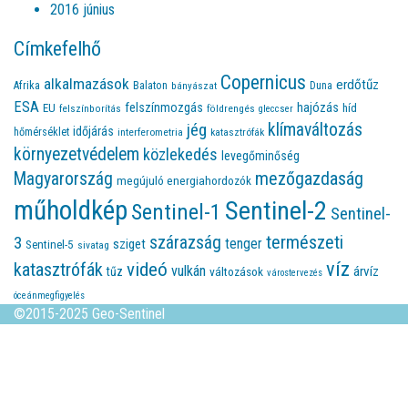
2016 június
Címkefelhő
Copernicus
alkalmazások
erdőtűz
Afrika
Balaton
bányászat
Duna
ESA
felszínmozgás
hajózás
EU
híd
felszínborítás
földrengés
gleccser
jég
klímaváltozás
időjárás
hőmérséklet
interferometria
katasztrófák
környezetvédelem
közlekedés
levegőminőség
Magyarország
mezőgazdaság
megújuló energiahordozók
műholdkép
Sentinel-2
Sentinel-1
Sentinel-
természeti
szárazság
3
tenger
sziget
Sentinel-5
sivatag
víz
videó
katasztrófák
vulkán
árvíz
tűz
változások
várostervezés
óceánmegfigyelés
©2015-2025 Geo-Sentinel