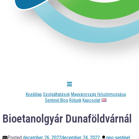
Kezdőlap
Szolgáltatások
Magyarország felszínmozgása
Sentinel Blog
Rólunk
Kapcsolat
Bioetanolgyár Dunaföldvárnál
Posted
december 26, 2022
december 24, 2022
geo-sentinel