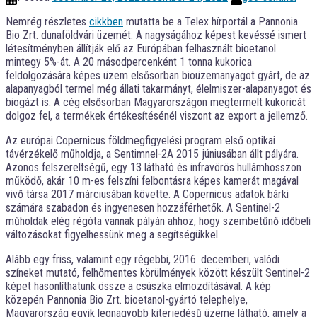
Nemrég részletes
cikkben
mutatta be a Telex hírportál a Pannonia
Bio Zrt. dunaföldvári üzemét. A nagyságához képest kevéssé ismert
létesítményben állítják elő az Európában felhasznált bioetanol
mintegy 5%-át. A 20 másodpercenként 1 tonna kukorica
feldolgozására képes üzem elsősorban bioüzemanyagot gyárt, de az
alapanyagból termel még állati takarmányt, élelmiszer-alapanyagot és
biogázt is. A cég elsősorban Magyarországon megtermelt kukoricát
dolgoz fel, a termékek értékesítésénél viszont az export a jellemző.
Az európai Copernicus földmegfigyelési program első optikai
távérzékelő műholdja, a Sentimnel-2A 2015 júniusában állt pályára.
Azonos felszereltségű, egy 13 látható és infravörös hullámhosszon
működő, akár 10 m-es felszíni felbontásra képes kamerát magával
vivő társa 2017 márciusában követte. A Copernicus adatok bárki
számára szabadon és ingyenesen hozzáférhetők. A Sentinel-2
műholdak elég régóta vannak pályán ahhoz, hogy szembetűnő időbeli
változásokat figyelhessünk meg a segítségükkel.
Alább egy friss, valamint egy régebbi, 2016. decemberi, valódi
színeket mutató, felhőmentes körülmények között készült Sentinel-2
képet hasonlíthatunk össze a csúszka elmozdításával. A kép
közepén Pannonia Bio Zrt. bioetanol-gyártó telephelye,
Magyarország egyik legnagyobb kiterjedésű üzeme látható, amely a