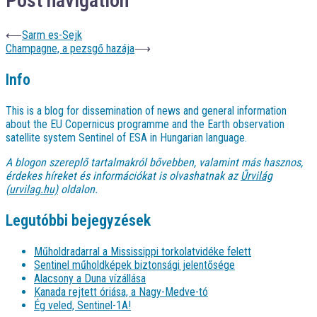
Post navigation
⟵
Sarm es-Sejk
Champagne, a pezsgő hazája
⟶
Info
This is a blog for dissemination of news and general information
about the EU Copernicus programme and the Earth observation
satellite system Sentinel of ESA in Hungarian language.
A blogon szereplő tartalmakról bővebben, valamint más hasznos,
érdekes híreket és információkat is olvashatnak az
Űrvilág
(urvilag.hu)
oldalon.
Legutóbbi bejegyzések
Műholdradarral a Mississippi torkolatvidéke felett
Sentinel műholdképek biztonsági jelentősége
Alacsony a Duna vízállása
Kanada rejtett óriása, a Nagy-Medve-tó
Ég veled, Sentinel-1A!