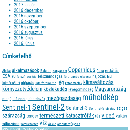
2017 január
2016 december
2016 november
2016 október
2016 szeptember
2016 augusztus
2016 július
2016 június
Címkefelhő
Copernicus
alkalmazások
erdőtűz
Afrika
Balaton
bányászat
Duna
ESA
felszínmozgás
hajózás
EU
híd
felszínborítás
földrengés
gleccser
jég
klímaváltozás
időjárás
hőmérséklet
interferometria
katasztrófák
környezetvédelem
Magyarország
közlekedés
levegőminőség
műholdkép
mezőgazdaság
megújuló energiahordozók
Sentinel-2
Sentinel-1
Sentinel-3
sziget
Sentinel-5
sivatag
videó
természeti katasztrófák
szárazság
tenger
vulkán
tűz
víz
árvíz
változások
várostervezés
óceánmegfigyelés
©2015-2025 Geo-Sentinel