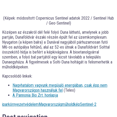
(Képek: módosított Copernicus Sentinel adatok 2022 / Sentinel Hub
/ Geo-Sentinel)
Középen az északról dél felé folyó Duna látható, amelynek a jobb
partján, Dunaföldvár északi részén épült fel az üzemkomplexum.
Nyugaton (a képen balra) a Dunával nagyjából párhuzamosan futó
M6-os autópálya feltűnő, alul az 52-es útnak a Dunaföldvárt Solttal
összekötő hídja is befért a képkivágásra. A bioetanolgyárral
szemben, a folyó bal partjától egy kicsit távolabb a település
Dunaegyháza. A figyelmesek a Solti-Duna holtágát is felismerhetik a
műholdképeken.
Kapcsolódó linkek:
Nagyhatalom vagyunk megújuló energiában, csak épp nem
Magyarországon használjuk fel
(Telex)
A Pannonia Bio Zrt. honlapja
ipar
környezetvédelem
Magyarország
műholdkép
Sentinel-2