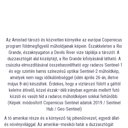
Az Amistad-tározó és közvetlen környéke az európai Copernicus
program földmegfigyelő műholdjainak képein. Északkeleten a Rio
Grande, északnyugaton a Devils River vize táplálja a tározót. A
duzzasztógát alul középtájt, a Rio Grande kifolyásánál látható. A
csúszka elmozdításával összehasonlítható egy radaros Sentinel-1
és egy szintén hamis színezésű optikai Sentinel-2 műholdkép,
amelyek nem nagy időkülönbséggel (idén április 26-án, illetve
május 8-án) készültek. Érdekes, hogy a víztározó fölött a gáttól
keletre átívelő, közel észak–déli irányban egymás mellett futó
közúti és vasúti híd a radaros műholdképen sokkal feltűnőbb.
(Képek: módosított Copernicus Sentinel adatok 2019 / Sentinel
Hub / Geo-Sentinel)
A tó amerikai része és a környező táj pihenőövezet, egyedi állat-
és növényvilággal. Az amerikai–mexikói határ a duzzasztógát