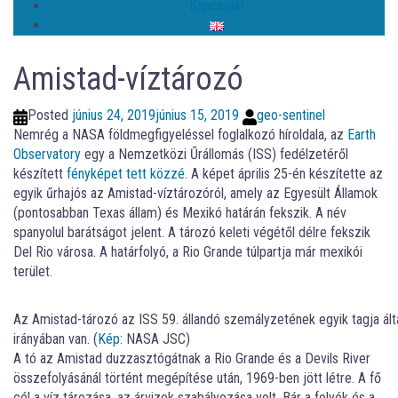
Kapcsolat
Amistad-víztározó
Posted
június 24, 2019
június 15, 2019
geo-sentinel
Nemrég a NASA földmegfigyeléssel foglalkozó híroldala, az
Earth
Observatory
egy a Nemzetközi Űrállomás (ISS) fedélzetéről
készített
fényképet tett közzé
. A képet április 25-én készítette az
egyik űrhajós az Amistad-víztározóról, amely az Egyesült Államok
(pontosabban Texas állam) és Mexikó határán fekszik. A név
spanyolul barátságot jelent. A tározó keleti végétől délre fekszik
Del Rio városa. A határfolyó, a Rio Grande túlpartja már mexikói
terület.
Az Amistad-tározó az ISS 59. állandó szemályzetének egyik tagja álta
irányában van. (
Kép
: NASA JSC)
A tó az Amistad duzzasztógátnak a Rio Grande és a Devils River
összefolyásánál történt megépítése után, 1969-ben jött létre. A fő
cél a víz tározása, az árvizek szabályozása volt. Bár a folyók és a