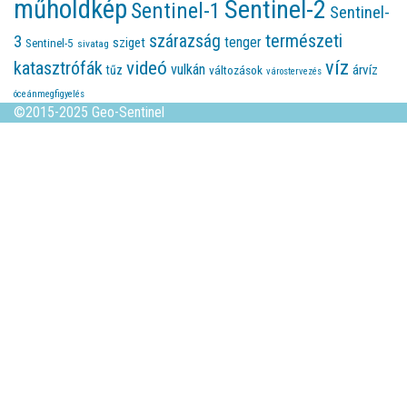
műholdkép
Sentinel-2
Sentinel-1
Sentinel-
természeti
szárazság
3
tenger
sziget
Sentinel-5
sivatag
víz
videó
katasztrófák
vulkán
árvíz
tűz
változások
várostervezés
óceánmegfigyelés
©2015-2025 Geo-Sentinel