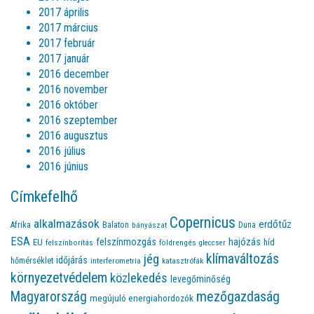
2017 április
2017 március
2017 február
2017 január
2016 december
2016 november
2016 október
2016 szeptember
2016 augusztus
2016 július
2016 június
Címkefelhő
Copernicus
alkalmazások
erdőtűz
Afrika
Balaton
bányászat
Duna
ESA
felszínmozgás
hajózás
EU
híd
felszínborítás
földrengés
gleccser
jég
klímaváltozás
időjárás
hőmérséklet
interferometria
katasztrófák
környezetvédelem
közlekedés
levegőminőség
Magyarország
mezőgazdaság
megújuló energiahordozók