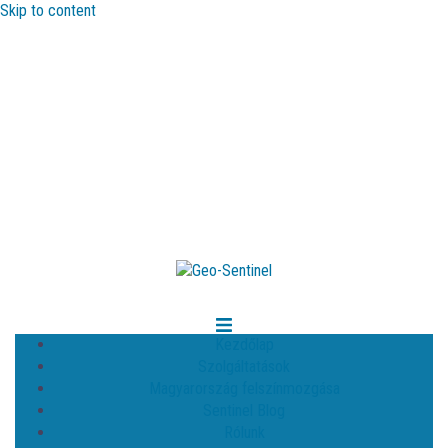
Skip to content
Kezdőlap
Szolgáltatások
Magyarország felszínmozgása
Sentinel Blog
Rólunk