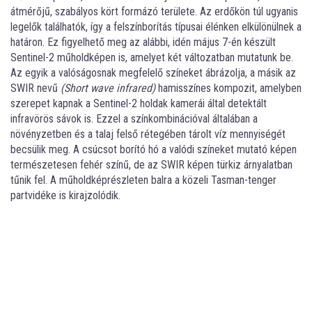
átmérőjű, szabályos kört formázó területe. Az erdőkön túl ugyanis
legelők találhatók, így a felszínborítás típusai élénken elkülönülnek a
határon. Ez figyelhető meg az alábbi, idén május 7-én készült
Sentinel-2 műholdképen is, amelyet két változatban mutatunk be.
Az egyik a valóságosnak megfelelő színeket ábrázolja, a másik az
SWIR nevű
(Short wave infrared)
hamisszínes kompozit, amelyben
szerepet kapnak a Sentinel-2 holdak kamerái által detektált
infravörös sávok is. Ezzel a színkombinációval általában a
növényzetben és a talaj felső rétegében tárolt víz mennyiségét
becsülik meg. A csúcsot borító hó a valódi színeket mutató képen
természetesen fehér színű, de az SWIR képen türkiz árnyalatban
tűnik fel. A műholdképrészleten balra a közeli Tasman-tenger
partvidéke is kirajzolódik.