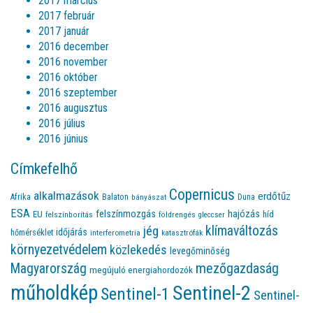
2017 március
2017 február
2017 január
2016 december
2016 november
2016 október
2016 szeptember
2016 augusztus
2016 július
2016 június
Címkefelhő
Copernicus
alkalmazások
erdőtűz
Afrika
Balaton
bányászat
Duna
ESA
felszínmozgás
hajózás
EU
híd
felszínborítás
földrengés
gleccser
jég
klímaváltozás
időjárás
hőmérséklet
interferometria
katasztrófák
környezetvédelem
közlekedés
levegőminőség
Magyarország
mezőgazdaság
megújuló energiahordozók
műholdkép
Sentinel-2
Sentinel-1
Sentinel-