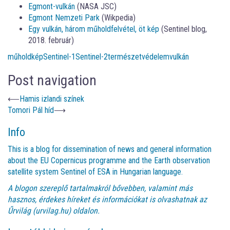
Egmont-vulkán
(NASA JSC)
Egmont Nemzeti Park
(Wikpedia)
Egy vulkán, három műholdfelvétel, öt kép
(Sentinel blog,
2018. február)
műholdkép
Sentinel-1
Sentinel-2
természetvédelem
vulkán
Post navigation
⟵
Hamis izlandi színek
Tomori Pál híd
⟶
Info
This is a blog for dissemination of news and general information
about the EU Copernicus programme and the Earth observation
satellite system Sentinel of ESA in Hungarian language.
A blogon szereplő tartalmakról bővebben, valamint más
hasznos, érdekes híreket és információkat is olvashatnak az
Űrvilág (urvilag.hu)
oldalon.