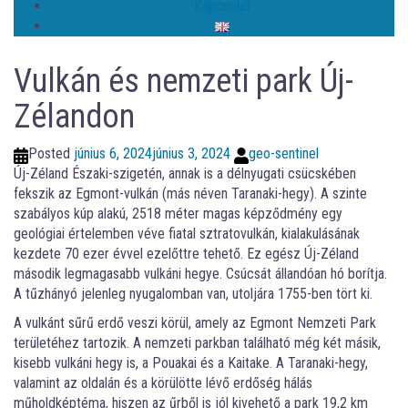
Kapcsolat
Vulkán és nemzeti park Új-
Zélandon
Posted
június 6, 2024
június 3, 2024
geo-sentinel
Új-Zéland Északi-szigetén, annak is a délnyugati csücskében
fekszik az Egmont-vulkán (más néven Taranaki-hegy). A szinte
szabályos kúp alakú, 2518 méter magas képződmény egy
geológiai értelemben véve fiatal sztratovulkán, kialakulásának
kezdete 70 ezer évvel ezelőttre tehető. Ez egész Új-Zéland
második legmagasabb vulkáni hegye. Csúcsát állandóan hó borítja.
A tűzhányó jelenleg nyugalomban van, utoljára 1755-ben tört ki.
A vulkánt sűrű erdő veszi körül, amely az Egmont Nemzeti Park
területéhez tartozik. A nemzeti parkban található még két másik,
kisebb vulkáni hegy is, a Pouakai és a Kaitake. A Taranaki-hegy,
valamint az oldalán és a körülötte lévő erdőség hálás
műholdképtéma, hiszen az űrből is jól kivehető a park 19,2 km