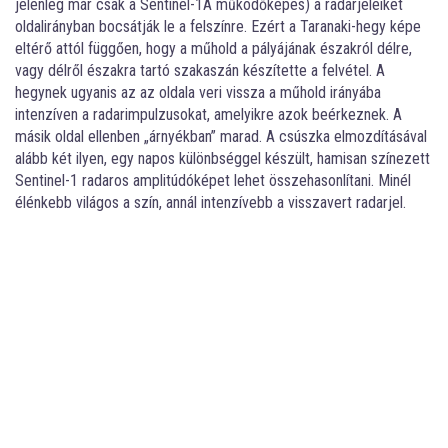
jelenleg már csak a Sentinel-1A működőképes) a radarjeleiket
oldalirányban bocsátják le a felszínre. Ezért a Taranaki-hegy képe
eltérő attól függően, hogy a műhold a pályájának északról délre,
vagy délről északra tartó szakaszán készítette a felvétel. A
hegynek ugyanis az az oldala veri vissza a műhold irányába
intenzíven a radarimpulzusokat, amelyikre azok beérkeznek. A
másik oldal ellenben „árnyékban” marad. A csúszka elmozdításával
alább két ilyen, egy napos különbséggel készült, hamisan színezett
Sentinel-1 radaros amplitúdóképet lehet összehasonlítani. Minél
élénkebb világos a szín, annál intenzívebb a visszavert radarjel.