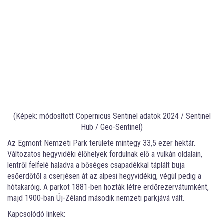
(Képek: módosított Copernicus Sentinel adatok 2024 / Sentinel
Hub / Geo-Sentinel)
Az Egmont Nemzeti Park területe mintegy 33,5 ezer hektár.
Változatos hegyvidéki élőhelyek fordulnak elő a vulkán oldalain,
lentről felfelé haladva a bőséges csapadékkal táplált buja
esőerdőtől a cserjésen át az alpesi hegyvidékig, végül pedig a
hótakaróig. A parkot 1881-ben hozták létre erdőrezervátumként,
majd 1900-ban Új-Zéland második nemzeti parkjává vált.
Kapcsolódó linkek: