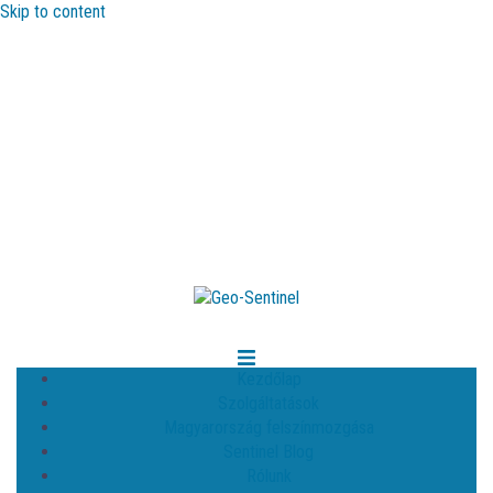
Skip to content
Kezdőlap
Szolgáltatások
Magyarország felszínmozgása
Sentinel Blog
Rólunk