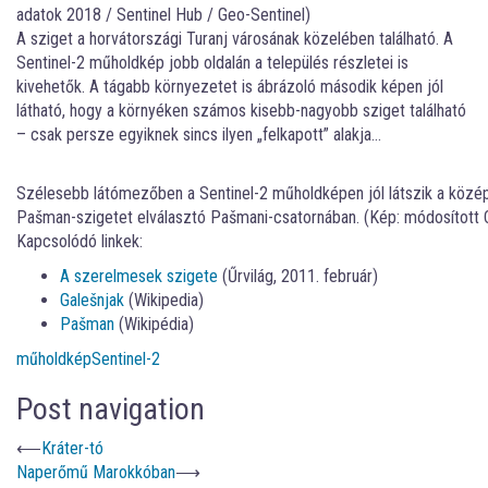
adatok 2018 / Sentinel Hub / Geo-Sentinel)
A sziget a horvátországi Turanj városának közelében található. A
Sentinel-2 műholdkép jobb oldalán a település részletei is
kivehetők. A tágabb környezetet is ábrázoló második képen jól
látható, hogy a környéken számos kisebb-nagyobb sziget található
– csak persze egyiknek sincs ilyen „felkapott” alakja…
Szélesebb látómezőben a Sentinel-2 műholdképen jól látszik a közép
Pašman-szigetet elválasztó Pašmani-csatornában. (Kép: módosított C
Kapcsolódó linkek:
A szerelmesek szigete
(Űrvilág, 2011. február)
Galešnjak
(Wikipedia)
Pašman
(Wikipédia)
műholdkép
Sentinel-2
Post navigation
⟵
Kráter-tó
Naperőmű Marokkóban
⟶