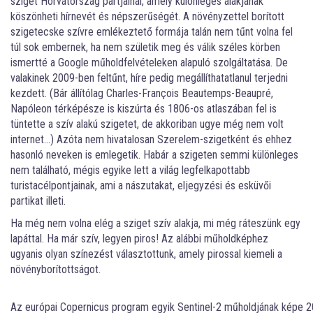
sziget Horvátország partjainál, amely különleges alakjának
köszönheti hírnevét és népszerűségét. A növényzettel borított
szigetecske szívre emlékeztető formája talán nem tűnt volna fel
túl sok embernek, ha nem születik meg és válik széles körben
ismertté a Google műholdfelvételeken alapuló szolgáltatása. De
valakinek 2009-ben feltűnt, híre pedig megállíthatatlanul terjedni
kezdett. (Bár állítólag Charles-François Beautemps-Beaupré,
Napóleon térképésze is kiszúrta és 1806-os atlaszában fel is
tüntette a szív alakú szigetet, de akkoriban ugye még nem volt
internet…) Azóta nem hivatalosan Szerelem-szigetként és ehhez
hasonló neveken is emlegetik. Habár a szigeten semmi különleges
nem található, mégis egyike lett a világ legfelkapottabb
turistacélpontjainak, ami a nászutakat, eljegyzési és esküvői
partikat illeti.
Ha még nem volna elég a sziget szív alakja, mi még ráteszünk egy
lapáttal. Ha már szív, legyen piros! Az alábbi műholdképhez
ugyanis olyan színezést választottunk, amely pirossal kiemeli a
növényborítottságot.
Az európai Copernicus program egyik Sentinel-2 műholdjának képe 20