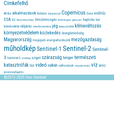
Címkefelhő
Copernicus
alkalmazások
erdőtűz
Afrika
Balaton
bányászat
Duna
ESA
felszínmozgás
hajózás
EU
híd
felszínborítás
földrengés
gleccser
jég
klímaváltozás
időjárás
hőmérséklet
interferometria
katasztrófák
környezetvédelem
közlekedés
levegőminőség
Magyarország
mezőgazdaság
megújuló energiahordozók
műholdkép
Sentinel-2
Sentinel-1
Sentinel-
természeti
szárazság
3
tenger
sziget
Sentinel-5
sivatag
víz
videó
katasztrófák
vulkán
árvíz
tűz
változások
várostervezés
óceánmegfigyelés
©2015-2025 Geo-Sentinel