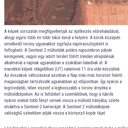
A képek sorozatán megfigyelhetjük az építkezés előrehaladását,
ahogy egyre több és több tükör kerül a helyére. A körök közepén
emelkedő torony ugyanakkor egyfajta napóraoszlopként is
felfogható. A Sentinel-2 műholdak poláris napszinkron pályán
keringenek, vagyis egy adott terület fölött minden elrepülésük
alkalmával a napnak ugyanabban a szakában haladnak át. A
marokkói képek világidőben (UT) valamivel 11 óra után készültek.
Az évszakok változásával azonban a Nap más-más horizont feletti
magasságban tartózkodik ugyanabban az időpontban. Így nyáron a
legrövidebb, télen viszont a leghosszabb a torony árnyéka a
műholdképeken. Az is feltűnhet a szemlélőnek, hogy a tükrök
nyáron sokkal több fényt vernek vissza a műhold irányába, szinte
elvakítva a Sentinel-2 kameráját. A Sentinel-2 műholdképek
valósághű színekben adják vissza a környező kopár tájat.