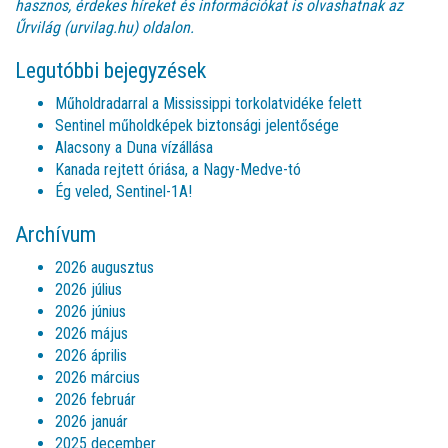
hasznos, érdekes híreket és információkat is olvashatnak az
Űrvilág (urvilag.hu)
oldalon.
Legutóbbi bejegyzések
Műholdradarral a Mississippi torkolatvidéke felett
Sentinel műholdképek biztonsági jelentősége
Alacsony a Duna vízállása
Kanada rejtett óriása, a Nagy-Medve-tó
Ég veled, Sentinel-1A!
Archívum
2026 augusztus
2026 július
2026 június
2026 május
2026 április
2026 március
2026 február
2026 január
2025 december