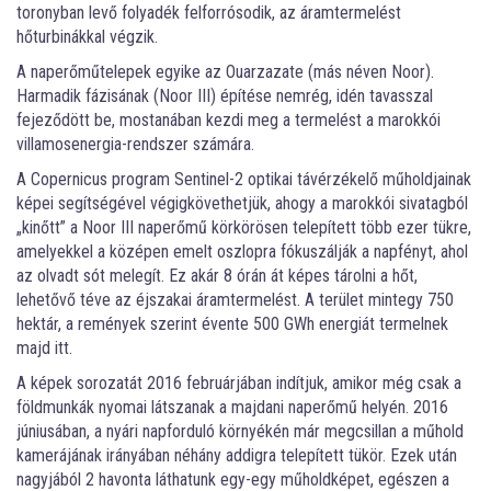
toronyban levő folyadék felforrósodik, az áramtermelést
hőturbinákkal végzik.
A naperőműtelepek egyike az Ouarzazate (más néven Noor).
Harmadik fázisának (Noor III) építése nemrég, idén tavasszal
fejeződött be, mostanában kezdi meg a termelést a marokkói
villamosenergia-rendszer számára.
A Copernicus program Sentinel-2 optikai távérzékelő műholdjainak
képei segítségével végigkövethetjük, ahogy a marokkói sivatagból
„kinőtt” a Noor III naperőmű körkörösen telepített több ezer tükre,
amelyekkel a középen emelt oszlopra fókuszálják a napfényt, ahol
az olvadt sót melegít. Ez akár 8 órán át képes tárolni a hőt,
lehetővő téve az éjszakai áramtermelést. A terület mintegy 750
hektár, a remények szerint évente 500 GWh energiát termelnek
majd itt.
A képek sorozatát 2016 februárjában indítjuk, amikor még csak a
földmunkák nyomai látszanak a majdani naperőmű helyén. 2016
júniusában, a nyári napforduló környékén már megcsillan a műhold
kamerájának irányában néhány addigra telepített tükör. Ezek után
nagyjából 2 havonta láthatunk egy-egy műholdképet, egészen a