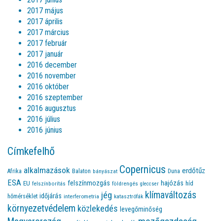
2017 május
2017 április
2017 március
2017 február
2017 január
2016 december
2016 november
2016 október
2016 szeptember
2016 augusztus
2016 július
2016 június
Címkefelhő
Copernicus
alkalmazások
erdőtűz
Afrika
Balaton
bányászat
Duna
ESA
felszínmozgás
hajózás
EU
híd
felszínborítás
földrengés
gleccser
jég
klímaváltozás
időjárás
hőmérséklet
interferometria
katasztrófák
környezetvédelem
közlekedés
levegőminőség