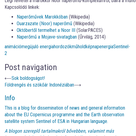
Légi felvétel a marokkói Noor naperőmű-komplexumról, balra a műholdk
Kapcsolódó linkek:
Naperőművek Marokkóban
(Wikipedia)
Ouarzazate (Noor) naperőmű
(Wikipedia)
Októbertől termelhet a Noor III
(SolarPACES)
Naperőmű a Mojave-sivatagban
(Űrvilág, 2014)
animáció
megújuló energiahordozók
műholdkép
napenergia
Sentinel-
2
Post navigation
⟵
Sok boldogságot!
Földrengés és szökőár Indonéziában
⟶
Info
This is a blog for dissemination of news and general information
about the EU Copernicus programme and the Earth observation
satellite system Sentinel of ESA in Hungarian language.
A blogon szereplő tartalmakról bővebben, valamint más