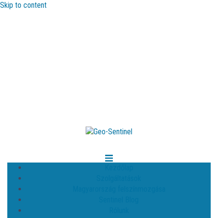
Skip to content
Kezdőlap
Szolgáltatások
Magyarország felszínmozgása
Sentinel Blog
Rólunk