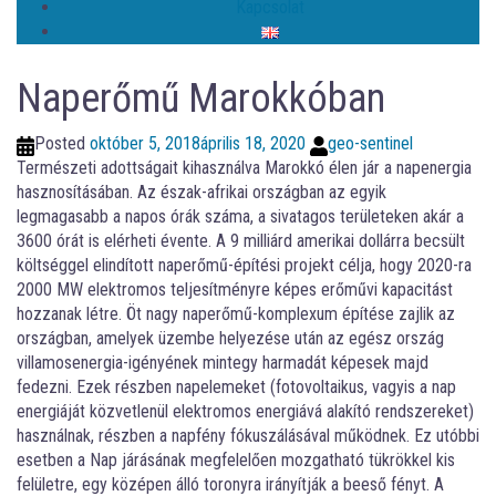
Kapcsolat
Naperőmű Marokkóban
Posted
október 5, 2018
április 18, 2020
geo-sentinel
Természeti adottságait kihasználva Marokkó élen jár a napenergia
hasznosításában. Az észak-afrikai országban az egyik
legmagasabb a napos órák száma, a sivatagos területeken akár a
3600 órát is elérheti évente. A 9 milliárd amerikai dollárra becsült
költséggel elindított naperőmű-építési projekt célja, hogy 2020-ra
2000 MW elektromos teljesítményre képes erőművi kapacitást
hozzanak létre. Öt nagy naperőmű-komplexum építése zajlik az
országban, amelyek üzembe helyezése után az egész ország
villamosenergia-igényének mintegy harmadát képesek majd
fedezni. Ezek részben napelemeket (fotovoltaikus, vagyis a nap
energiáját közvetlenül elektromos energiává alakító rendszereket)
használnak, részben a napfény fókuszálásával működnek. Ez utóbbi
esetben a Nap járásának megfelelően mozgatható tükrökkel kis
felületre, egy középen álló toronyra irányítják a beeső fényt. A