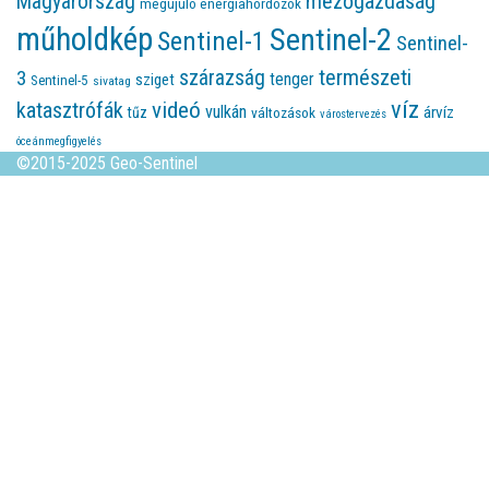
Magyarország
mezőgazdaság
megújuló energiahordozók
műholdkép
Sentinel-2
Sentinel-1
Sentinel-
természeti
szárazság
3
tenger
sziget
Sentinel-5
sivatag
víz
videó
katasztrófák
vulkán
árvíz
tűz
változások
várostervezés
óceánmegfigyelés
©2015-2025 Geo-Sentinel