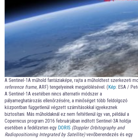
A Sentinel-1A műhold fantáziaképe, rajta a műholdtest szerkezeti mo
reference frame
, ARF) tengelyeinek megjelölésével. (
Kép
: ESA / Pet
A Sentinel-1A esetében nincs alternatív módszer a
pályameghatározás ellenőrzésére, a minőséget több feldolgozó
központban függetlenül végzett számításokkal igyekeznek
biztosítani. Más műholdaknál ez nem feltétlenül így van, például a
Copernicus program 2016 februárjában indított Sentinel-3A holdja
esetében a fedélzeten egy
DORIS
(Doppler Orbitography and
Radiopositioning Integrated by Satellite)
vevőberendezés és egy