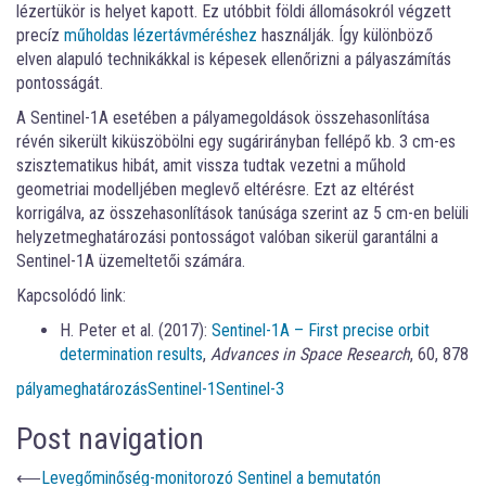
lézertükör is helyet kapott. Ez utóbbit földi állomásokról végzett
precíz
műholdas lézertávméréshez
használják. Így különböző
elven alapuló technikákkal is képesek ellenőrizni a pályaszámítás
pontosságát.
A Sentinel-1A esetében a pályamegoldások összehasonlítása
révén sikerült kiküszöbölni egy sugárirányban fellépő kb. 3 cm-es
szisztematikus hibát, amit vissza tudtak vezetni a műhold
geometriai modelljében meglevő eltérésre. Ezt az eltérést
korrigálva, az összehasonlítások tanúsága szerint az 5 cm-en belüli
helyzetmeghatározási pontosságot valóban sikerül garantálni a
Sentinel-1A üzemeltetői számára.
Kapcsolódó link:
H. Peter et al. (2017):
Sentinel-1A – First precise orbit
determination results
,
Advances in Space Research
, 60, 878
pályameghatározás
Sentinel-1
Sentinel-3
Post navigation
⟵
Levegőminőség-monitorozó Sentinel a bemutatón