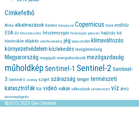
Címkefelhő
Copernicus
alkalmazások
erdőtűz
Afrika
Balaton
bányászat
Duna
ESA
felszínmozgás
hajózás
EU
híd
felszínborítás
földrengés
gleccser
jég
klímaváltozás
időjárás
hőmérséklet
interferometria
katasztrófák
környezetvédelem
közlekedés
levegőminőség
Magyarország
mezőgazdaság
megújuló energiahordozók
műholdkép
Sentinel-2
Sentinel-1
Sentinel-
természeti
szárazság
3
tenger
sziget
Sentinel-5
sivatag
víz
videó
katasztrófák
vulkán
árvíz
tűz
változások
várostervezés
óceánmegfigyelés
©2015-2025 Geo-Sentinel