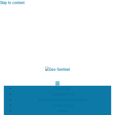
Skip to content
Kezdőlap
Szolgáltatások
Magyarország felszínmozgása
Sentinel Blog
Rólunk