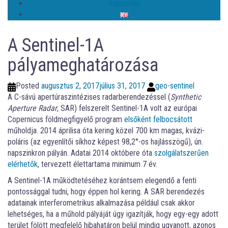
Kapcsolat
A Sentinel-1A
pályameghatározása
Posted
augusztus 2, 2017
július 31, 2017
geo-sentinel
A C-sávú apertúraszintézises radarberendezéssel (
Synthetic
Aperture Radar
, SAR) felszerelt Sentinel-1A volt az európai
Copernicus földmegfigyelő program
elsőként felbocsátott
műholdja. 2014 áprilisa óta kering közel 700 km magas, kvázi-
poláris (az egyenlítői síkhoz képest 98,2°-os hajlásszögű), ún.
napszinkron pályán. Adatai 2014 októbere óta
szolgálatszerűen
elérhetők
, tervezett élettartama minimum 7 év.
A Sentinel-1A működtetéséhez korántsem elegendő a fenti
pontossággal tudni, hogy éppen hol kering. A SAR berendezés
adatainak interferometrikus alkalmazása például csak akkor
lehetséges, ha a műhold pályáját úgy igazítják, hogy egy-egy adott
terület fölött megfelelő hibahatáron belül mindig ugyanott, azonos