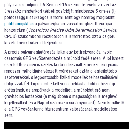
pályaíven repüljön el. A Sentinel-1A üzemeltetéséhez ezért az
űreszköz mindenkori térbeli pozícióját mindössze 5 cm-es (!)
pontossággal szükséges ismerni. Mint egy nemrég megjelent
publikációjukban
a pályameghatározással megbízott európai
konzorcium (
Copernicus Precise Orbit Determination Service
,
CPOD) szakemberei részletesen is ismertették, ezt a szigorú
követelményt sikerült teljesíteni.
A precíz pályameghatározás lelke egy kétfrekvenciás, nyolc
csatornás GPS vevőberendezés a műhold fedélzetén. A jól ismert
és a földfelszínen is széles körben használt amerikai navigációs
rendszer műholdjaira végzett méréseket aztán a legfejlettebb
szoftverekkel, a legpontosabb fizikai modellek felhasználásával
dolgozzák fel. Figyelembe kell venni például a Föld nehézségi
erőterének, az árapálynak a modelljét, a műholdat érő nem
gravitációs hatásokat (a még abban a magasságban is meglevő
légellenállást és a Naptól származó sugárnyomást). Nem kerülhető
el a GPS vevőantenna fáziscentrum-változásának modellezése
sem.