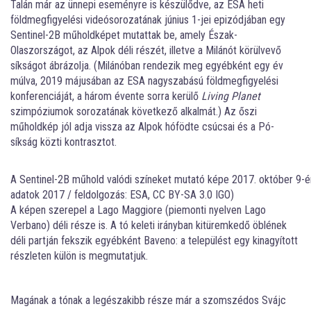
Talán már az ünnepi eseményre is készülődve, az ESA heti
földmegfigyelési videósorozatának június 1-jei epizódjában egy
Sentinel-2B műholdképet mutattak be, amely Észak-
Olaszországot, az Alpok déli részét, illetve a Milánót körülvevő
síkságot ábrázolja. (Milánóban rendezik meg egyébként egy év
múlva, 2019 májusában az ESA nagyszabású földmegfigyelési
konferenciáját, a három évente sorra kerülő
Living Planet
szimpóziumok sorozatának következő alkalmát.) Az őszi
műholdkép jól adja vissza az Alpok hófödte csúcsai és a Pó-
síkság közti kontrasztot.
A Sentinel-2B műhold valódi színeket mutató képe 2017. október 9-én,
adatok 2017 / feldolgozás: ESA, CC BY-SA 3.0 IGO)
A képen szerepel a Lago Maggiore (piemonti nyelven Lago
Verbano) déli része is. A tó keleti irányban kitüremkedő öblének
déli partján fekszik egyébként Baveno: a települést egy kinagyított
részleten külön is megmutatjuk.
Magának a tónak a legészakibb része már a szomszédos Svájc