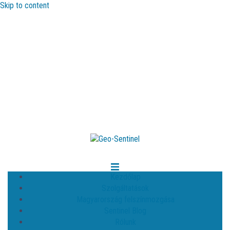
Skip to content
Kezdőlap
Szolgáltatások
Magyarország felszínmozgása
Sentinel Blog
Rólunk