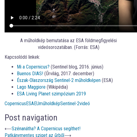
A műholdkép bemutatása az ESA földmegfigyelési
videósorozatában. (Forrás: ESA)
Kapcsolódó linkek:
Mi a Copernicus?
(Sentinel blog, 2016. június)
Buenos DIAS!
(Űrvilág, 2017. december)
Észak-Olaszország Sentinel-2 műholdképen
(ESA)
Lago Maggiore
(Wikipédia)
ESA Living Planet szimpózium 2019
Copernicus
ESA
EU
műholdkép
Sentinel-2
videó
Post navigation
⟵
Szénanátha? A Copernicus segíthet!
Patkánymentes sziget az űrből
⟶