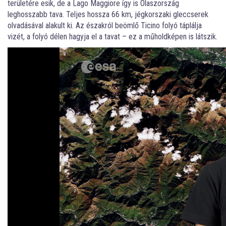
területére esik, de a Lago Maggiore így is Olaszország
leghosszabb tava. Teljes hossza 66 km, jégkorszaki gleccserek
olvadásával alakult ki. Az északról beömlő Ticino folyó táplálja
vizét, a folyó délen hagyja el a tavat – ez a műholdképen is látszik.