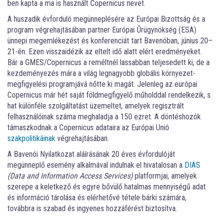
ben kapta a ma is használt Copernicus nevet.
A huszadik évforduló megünneplésére az Európai Bizottság és a
program végrehajtásában partner Európai Űrügynökség (ESA)
ünnepi megemlékezést és konferenciát tart Bavenóban, június 20–
21-én. Ezen visszaidézik az eltelt idő alatt elért eredményeket.
Bár a GMES/Copernicus a reméltnél lassabban teljesedett ki, de a
kezdeményezés mára a világ legnagyobb globális környezet-
megfigyelési programjává nőtte ki magát. Jelenleg az európai
Copernicus már hét saját földmegfigyelő műholddal rendelkezik, s
hat különféle szolgáltatást üzemeltet, amelyek regisztrált
felhasználóinak száma meghaladja a 150 ezret. A döntéshozók
támaszkodnak a Copernicus adataira az Európai Unió
szakpolitikáinak
végrehajtásában.
A Bavenói Nyilatkozat aláírásának 20 éves évfordulóját
megünneplő esemény alkalmával indulnak el hivatalosan a
DIAS
(Data and Information Access Services)
platformjai, amelyek
szerepe a keletkező és egyre bővülő hatalmas mennyiségű adat
és információ tárolása és elérhetővé tétele bárki számára,
továbbra is szabad és ingyenes hozzáférést biztosítva.