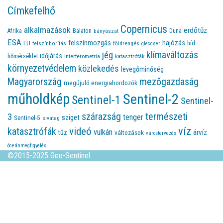
Címkefelhő
Copernicus
alkalmazások
erdőtűz
Afrika
Balaton
bányászat
Duna
ESA
felszínmozgás
hajózás
EU
híd
felszínborítás
földrengés
gleccser
jég
klímaváltozás
időjárás
hőmérséklet
interferometria
katasztrófák
környezetvédelem
közlekedés
levegőminőség
Magyarország
mezőgazdaság
megújuló energiahordozók
műholdkép
Sentinel-2
Sentinel-1
Sentinel-
természeti
szárazság
3
tenger
sziget
Sentinel-5
sivatag
víz
videó
katasztrófák
vulkán
árvíz
tűz
változások
várostervezés
óceánmegfigyelés
©2015-2025 Geo-Sentinel