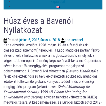
Kapcsolat
Húsz éves a Bavenói
Nyilatkozat
Posted
június 6, 2018
június 4, 2018
geo-sentinel
Két évtizeddel ezelőtt, 1998. május 19-én a festői észak-
olaszországi (piemonti) település, a Lago Maggiore partján fekvő
Baveno volt a helyszíne annak a megbeszélésnek, amelynek a
végén több európai intézmény képviselői aláírták a ma Copernicus
néven ismert földmegfigyelési programot megalapozó
dokumentumot. A Bavenói Nyilatkozatban
(Baveno Manifesto)
a
felek kifejezték hosszú távú elkötelezettségüket egy műholdas
adatokat felhasználó globális környezetvédelmi és biztonsági
megfigyelési program (akkori nevén
Global Monitoring for
Environmental Security
, 1999-től
Global Monitoring for
Environment and Security
, röviden mindkét változatban GMES)
megvalósítására. A kezdeményezés az Európai Bizottságtól 2012-