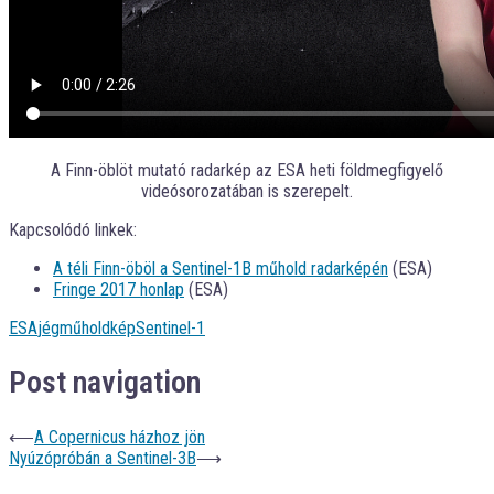
A Finn-öblöt mutató radarkép az ESA heti földmegfigyelő
videósorozatában is szerepelt.
Kapcsolódó linkek:
A téli Finn-öböl a Sentinel-1B műhold radarképén
(ESA)
Fringe 2017 honlap
(ESA)
ESA
jég
műholdkép
Sentinel-1
Post navigation
⟵
A Copernicus házhoz jön
Nyúzópróbán a Sentinel-3B
⟶