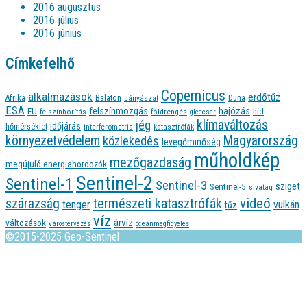
2016 augusztus
2016 július
2016 június
Címkefelhő
Copernicus
alkalmazások
erdőtűz
Afrika
Balaton
bányászat
Duna
ESA
felszínmozgás
hajózás
EU
híd
felszínborítás
földrengés
gleccser
jég
klímaváltozás
időjárás
hőmérséklet
interferometria
katasztrófák
környezetvédelem
Magyarország
közlekedés
levegőminőség
műholdkép
mezőgazdaság
megújuló energiahordozók
Sentinel-2
Sentinel-1
Sentinel-3
sziget
Sentinel-5
sivatag
videó
természeti katasztrófák
szárazság
tenger
vulkán
tűz
víz
árvíz
változások
várostervezés
óceánmegfigyelés
©2015-2025 Geo-Sentinel