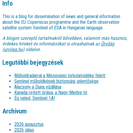
Info
This is a blog for dissemination of news and general information
about the EU Copernicus programme and the Earth observation
satellite system Sentinel of ESA in Hungarian language.
A blogon szereplő tartalmakról bővebben, valamint más hasznos,
érdekes híreket és információkat is olvashatnak az
Űrvilág
(urvilag.hu)
oldalon.
Legutóbbi bejegyzések
Műholdradarral a Mississippi torkolatvidéke felett
Sentinel műholdképek biztonsági jelentősége
Alacsony a Duna vízállása
Kanada rejtett óriása, a Nagy-Medve-tó
Ég veled, Sentinel-1A!
Archívum
2026 augusztus
2026 július