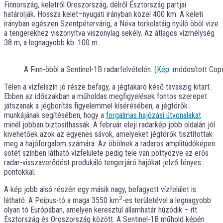
Finnország, keletről Oroszország, délről Észtország partjai
határolják. Hossza kelet–nyugati irányban közel 400 km. A keleti
irányban egészen Szentpétervárig, a Néva torkolatáig nyúló öböl vize
a tengerekhez viszonyítva viszonylag sekély. Az átlagos vízmélység
38 m, a legnagyobb kb. 100 m.
A Finn-öböl a Sentinel-1B radarfelvételén. (
Kép
: módosított Cop
Télen a vízfelszín jó része befagy, a jégtakaró késő tavaszig kitart.
Ebben az időszakban a műholdas megfigyelések fontos szerepet
játszanak a jégborítás figyelemmel kísérésében, a jégtörők
munkájának segítésében, hogy a
forgalmas hajózási útvonalakat
minél jobban biztosíthassák. A február eleji radarkép jobb oldalán jól
kivehetőek azok az egyenes sávok, amelyeket jégtörők tisztítottak
meg a hajóforgalom számára. Az öbölnek a radaros amplitúdóképen
sötét színben látható vízfelülete pedig tele van pöttyözve az erős
radar-visszaverődést produkáló tengerjáró hajókat jelző fényes
pontokkal.
A kép jobb alsó részén egy másik nagy, befagyott vízfelület is
2
látható. A Peipus-tó a maga 3550 km
-es területével a legnagyobb
olyan tó Európában, amelyen keresztül államhatár húzódik – itt
Észtország és Oroszország között. A Sentinel-1B műhold képén