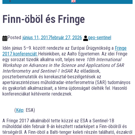
Finn-öböl és Fringe
Posted
június 11, 2017
február 27, 2026
geo-sentinel
Idén június 5–9. között rendezte az Európai Űrügynökség a
Fringe
2017 konferenciát
Helsinkiben, az Aalto Egyetemen. Az idei Fringe
egy sorozat tizedik alkalma volt, teljes neve
10th International
Workshop on Advances in the Science and Applications of SAR
Interferometry and Sentinel-1 InSAR
. Az előadások,
poszterbemutatók és kerekasztal-beszélgetések az
apertúraszintézises műholdradar-interferometria (SAR) tudományos
és gyakorlati alkalmazásait, a téma újdonságait ölelték fel. Hasonló
konferenciákat kétévente rendeznek.
(
Kép
: ESA)
A Fringe 2017 alkalmából tette közzé az ESA a Sentinel-1B
műholddal idén február 8-án készített radarképet a Finn-öbölről és
térségéről. A Finn-öböl a Balti-tenger keleti részén található, északról