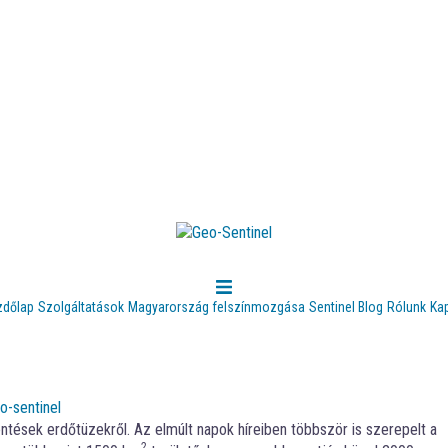
zdőlap
Szolgáltatások
Magyarország felszínmozgása
Sentinel Blog
Rólunk
Ka
o-sentinel
entések erdőtüzekről. Az elmúlt napok híreiben többször is szerepelt a
2