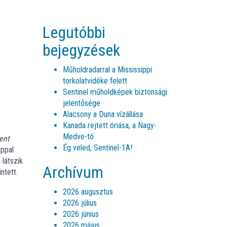
Legutóbbi
bejegyzések
Műholdradarral a Mississippi
torkolatvidéke felett
Sentinel műholdképek biztonsági
jelentősége
Alacsony a Duna vízállása
Kanada rejtett óriása, a Nagy-
Medve-tó
ent
Ég veled, Sentinel-1A!
appal
 látszik
Archívum
ntett.
2026 augusztus
2026 július
2026 június
2026 május