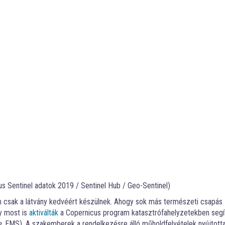
s Sentinel adatok 2019 / Sentinel Hub / Geo-Sentinel)
csak a látvány kedvéért készülnek. Ahogy sok más természeti csapás
gy most is
aktiválták
a Copernicus program katasztrófahelyzetekben segí
e
, EMS). A szakemberek a rendelkezésre álló műholdfelvételek nyújtott