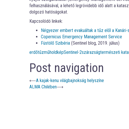
felhasználásával, a lehető legrövidebb idő alatt a katas
dolgozó hatóságokat.
Kapcsolódó linkek:
Négyezer embert evakuáltak a tűz elől a Kanári-
Copernicus Emergency Management Service
Füstölő Szibéria
(Sentinel blog, 2019. július)
erdőtűz
műholdkép
Sentinel-2
szárazság
természeti kata
Post navigation
⟵
A kajak-kenu világbajnokság helyszíne
ALMA Chilében
⟶