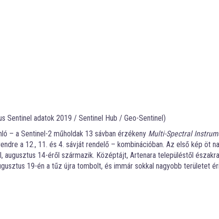
s Sentinel adatok 2019 / Sentinel Hub / Geo-Sentinel)
onló – a Sentinel-2 műholdak 13 sávban érzékeny
Multi-Spectral Instrum
endre a 12., 11. és 4. sávját rendelő – kombinációban. Az első kép öt n
, augusztus 14-éről származik. Középtájt, Artenara településtől északra
ugusztus 19-én a tűz újra tombolt, és immár sokkal nagyobb területet éri