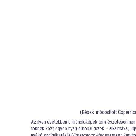
(Képek: módosított Copernicu
Az ilyen esetekben a műholdképek természetesen nem 
többek közt egyéb nyári európai tüzek – alkalmával, ú
nyújtó szolgáltatását (
Emergency Management Servic