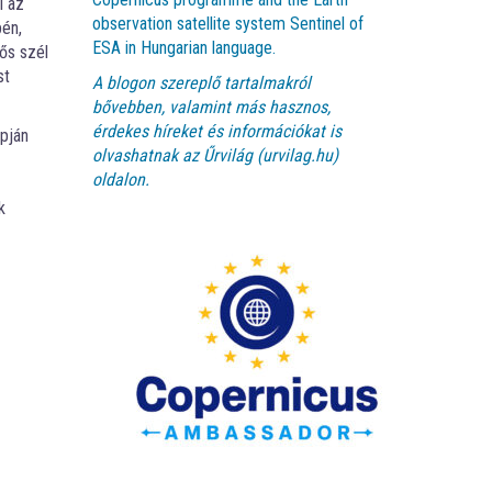
l az
observation satellite system Sentinel of
pén,
ESA in Hungarian language.
rős szél
st
A blogon szereplő tartalmakról
bővebben, valamint más hasznos,
érdekes híreket és információkat is
pján
olvashatnak az
Űrvilág (urvilag.hu)
oldalon.
k