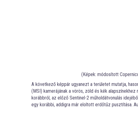
(Képek: módosított Copernicu
A következő képpár ugyanezt a területet mutatja, has
(MSI) kamerájának a vörös, zöld és kék alapszínekhez r
korábbról, az előző Sentinel-2 műholdátvonulás idejéből
egy korábbi, addigra már eloltott erdőtűz pusztítása. A