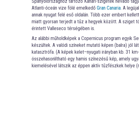
Spanyolországhoz tartozó Kanári-szigetek névadó tagj
Atlanti-óceán vize fölé emelkedő
Gran Canaria
. A legúj
annak nyugat felé eső oldalán. Több ezer embert kellett
miatt gyorsan terjedt a tűz a hegyek között. A sziget 
érintett Valleseco térségében is.
Az alábbi műholdképek a Copernicus program egyik Sent
készültek. A valódi színeket mutató képen (balra) jól lá
katasztrófa. (A képek kelet–nyugati irányban kb. 31 km-
összehasonlítható egy hamis színezésű kép, amely ugya
kiemelésével látszik az éppen aktív tűzfészkek helye (n