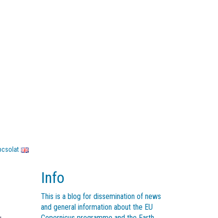
pcsolat
Info
This is a blog for dissemination of news
and general information about the EU
Copernicus programme and the Earth