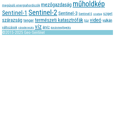
műholdkép
mezőgazdaság
megújuló energiahordozók
Sentinel-2
Sentinel-1
Sentinel-3
sziget
Sentinel-5
sivatag
videó
természeti katasztrófák
szárazság
tenger
vulkán
tűz
víz
árvíz
változások
várostervezés
óceánmegfigyelés
©2015-2025 Geo-Sentinel