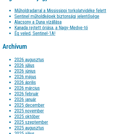
Műholdradarral a Mississippi torkolatvidéke felett
Sentinel műholdképek biztonsági jelentősége
Alacsony a Duna vízállása
Kanada rejtett óriása, a Nagy-Medve-tó
Ég veled, Sentinel-1A!
Archívum
2026 augusztus
2026 július
2026 június
2026 május
2026 április
2026 március
2026 február
2026 január
2025 december
2025 november
2025 október
2025 szeptember
2025 augusztus
2025 július