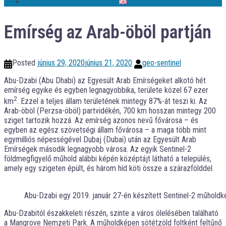
Emírség az Arab-öböl partján
Posted
június 29, 2020
június 21, 2020
geo-sentinel
Abu-Dzabi (Abu Dhabi) az Egyesült Arab Emírségeket alkotó hét
emírség egyike és egyben legnagyobbika, területe közel 67 ezer
2
km
. Ezzel a teljes állam területének mintegy 87%-át teszi ki. Az
Arab-öböl (Perzsa-öböl) partvidékén, 700 km hosszan mintegy 200
sziget tartozik hozzá. Az emírség azonos nevű fővárosa – és
egyben az egész szövetségi állam fővárosa – a maga több mint
egymilliós népességével Dubaj (Dubai) után az Egyesült Arab
Emírségek második legnagyobb városa. Az egyik Sentinel-2
földmegfigyelő műhold alábbi képén középtájt látható a település,
amely egy szigeten épült, és három híd köti össze a szárazfölddel.
Abu-Dzabi egy 2019. január 27-én készített Sentinel-2 műholdk
Abu-Dzabitól északkeleti részén, szinte a város ölelésében található
a Mangrove Nemzeti Park. A műholdképen sötétzöld foltként feltűnő