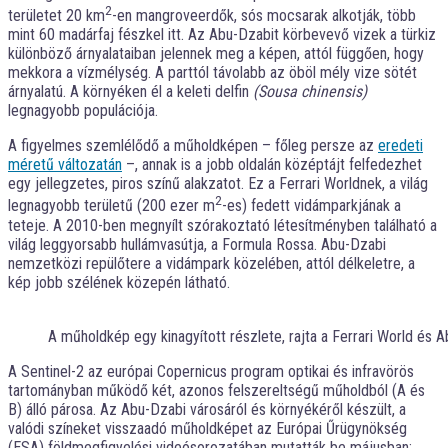
2
területet 20 km
-en mangroveerdők, sós mocsarak alkotják, több
mint 60 madárfaj fészkel itt. Az Abu-Dzabit körbevevő vizek a türkiz
különböző árnyalataiban jelennek meg a képen, attól függően, hogy
mekkora a vízmélység. A parttól távolabb az öböl mély vize sötét
árnyalatú. A környéken él a keleti delfin
(Sousa chinensis)
legnagyobb populációja.
A figyelmes szemlélődő a műholdképen – főleg persze az
eredeti
méretű változatán
–, annak is a jobb oldalán középtájt felfedezhet
egy jellegzetes, piros színű alakzatot. Ez a Ferrari Worldnek, a világ
2
legnagyobb területű (200 ezer m
-es) fedett vidámparkjának a
teteje. A 2010-ben megnyílt szórakoztató létesítményben található a
világ leggyorsabb hullámvasútja, a Formula Rossa. Abu-Dzabi
nemzetközi repülőtere a vidámpark közelében, attól délkeletre, a
kép jobb szélének közepén látható.
A műholdkép egy kinagyított részlete, rajta a Ferrari World és A
A Sentinel-2 az európai Copernicus program optikai és infravörös
tartományban működő két, azonos felszereltségű műholdból (A és
B) álló párosa. Az Abu-Dzabi városáról és környékéről készült, a
valódi színeket visszaadó műholdképet az Európai Űrügynökség
(ESA) földmegfigyelési videósorozatában mutatták be májusban: