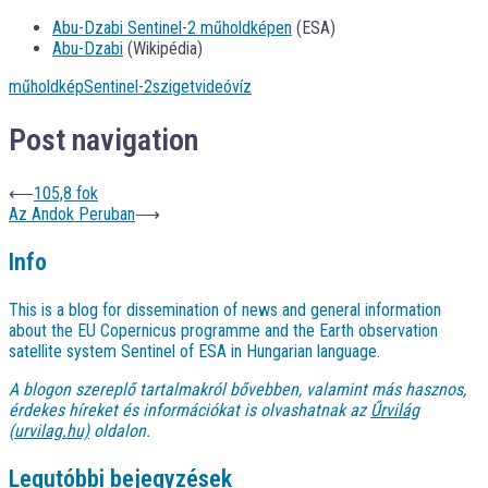
Abu-Dzabi Sentinel-2 műholdképen
(ESA)
Abu-Dzabi
(Wikipédia)
műholdkép
Sentinel-2
sziget
videó
víz
Post navigation
⟵
105,8 fok
Az Andok Peruban
⟶
Info
This is a blog for dissemination of news and general information
about the EU Copernicus programme and the Earth observation
satellite system Sentinel of ESA in Hungarian language.
A blogon szereplő tartalmakról bővebben, valamint más hasznos,
érdekes híreket és információkat is olvashatnak az
Űrvilág
(urvilag.hu)
oldalon.
Legutóbbi bejegyzések