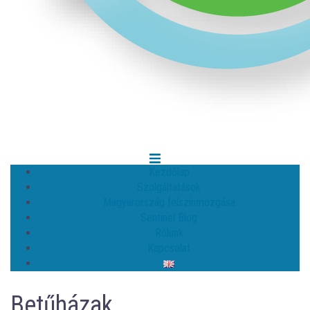
Kezdőlap
Szolgáltatások
Magyarország felszínmozgása
Sentinel Blog
Rólunk
Kapcsolat
Betűházak