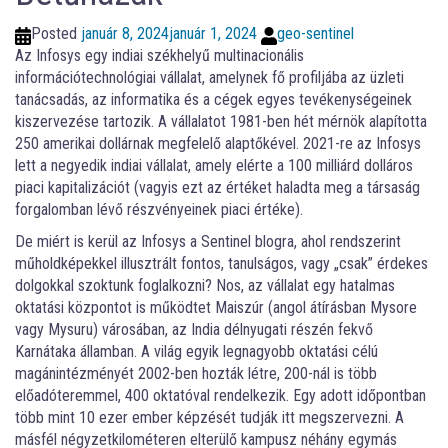
Posted
január 8, 2024
január 1, 2024
geo-sentinel
Az Infosys egy indiai székhelyű multinacionális
információtechnológiai vállalat, amelynek fő profiljába az üzleti
tanácsadás, az informatika és a cégek egyes tevékenységeinek
kiszervezése tartozik. A vállalatot 1981-ben hét mérnök alapította
250 amerikai dollárnak megfelelő alaptőkével. 2021-re az Infosys
lett a negyedik indiai vállalat, amely elérte a 100 milliárd dolláros
piaci kapitalizációt (vagyis ezt az értéket haladta meg a társaság
forgalomban lévő részvényeinek piaci értéke).
De miért is kerül az Infosys a Sentinel blogra, ahol rendszerint
műholdképekkel illusztrált fontos, tanulságos, vagy „csak” érdekes
dolgokkal szoktunk foglalkozni? Nos, az vállalat egy hatalmas
oktatási központot is működtet Maiszúr (angol átírásban Mysore
vagy Mysuru) városában, az India délnyugati részén fekvő
Karnátaka államban. A világ egyik legnagyobb oktatási célú
magánintézményét 2002-ben hozták létre, 200-nál is több
előadóteremmel, 400 oktatóval rendelkezik. Egy adott időpontban
több mint 10 ezer ember képzését tudják itt megszervezni. A
másfél négyzetkilométeren elterülő kampusz néhány egymás