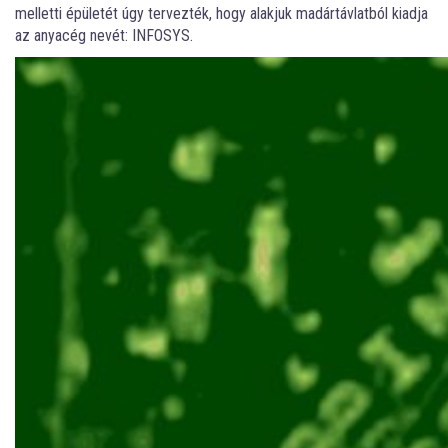
melletti épületét úgy tervezték, hogy alakjuk madártávlatból kiadja
az anyacég nevét: INFOSYS.