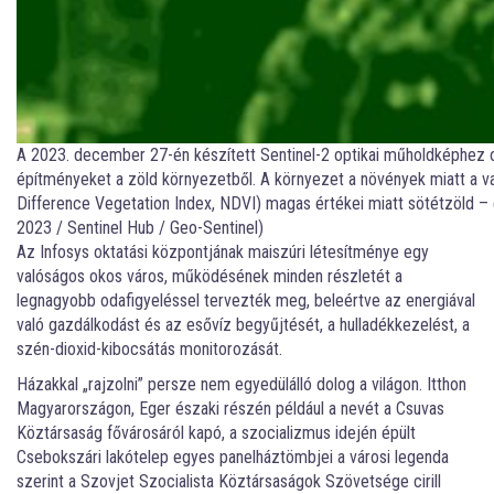
A 2023. december 27-én készített Sentinel-2 optikai műholdképhez o
építményeket a zöld környezetből. A környezet a növények miatt a va
Difference Vegetation Index, NDVI) magas értékei miatt sötétzöld – e
2023 / Sentinel Hub / Geo-Sentinel)
Az Infosys oktatási központjának maiszúri létesítménye egy
valóságos okos város, működésének minden részletét a
legnagyobb odafigyeléssel tervezték meg, beleértve az energiával
való gazdálkodást és az esővíz begyűjtését, a hulladékkezelést, a
szén-dioxid-kibocsátás monitorozását.
Házakkal „rajzolni” persze nem egyedülálló dolog a világon. Itthon
Magyarországon, Eger északi részén például a nevét a Csuvas
Köztársaság fővárosáról kapó, a szocializmus idején épült
Csebokszári lakótelep egyes panelháztömbjei a városi legenda
szerint a Szovjet Szocialista Köztársaságok Szövetsége cirill