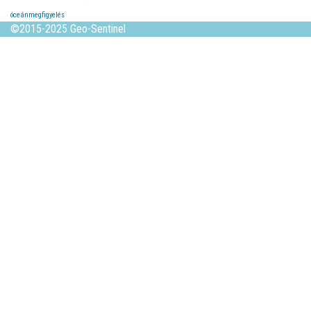
óceánmegfigyelés
©2015-2025 Geo-Sentinel