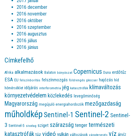
2017 január
2016 december
2016 november
2016 október
2016 szeptember
2016 augusztus
2016 július
2016 június
Címkefelhő
Copernicus
alkalmazások
erdőtűz
Afrika
Balaton
bányászat
Duna
ESA
felszínmozgás
hajózás
EU
híd
felszínborítás
földrengés
gleccser
jég
klímaváltozás
időjárás
hőmérséklet
interferometria
katasztrófák
környezetvédelem
közlekedés
levegőminőség
Magyarország
mezőgazdaság
megújuló energiahordozók
műholdkép
Sentinel-2
Sentinel-1
Sentinel-
természeti
szárazság
3
tenger
sziget
Sentinel-5
sivatag
víz
videó
katasztrófák
vulkán
árvíz
tűz
változások
várostervezés