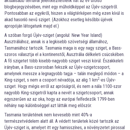
aktuálisabb témával jelentkezhetnénk hát az év utolsó
blogbejegyzésében, mint egy műholdképpel az Újév-szigetről.
Pontosabban az egyikről, hiszen a világtérképen még ezen kívül is
akad hasonló nevű sziget. (Azokhoz esetleg későbbi újévek
apropóján látogatunk majd el.)
A szóban forgó Újév-sziget (angolul: New Year Island)
Ausztráliához, annak is a legkisebb szövetségi államához,
Tasmaniához tartozik. Tasmania maga is egy nagy sziget, a Bass-
szoros választja el a kontinenstől, Ausztrália délkeleti csücskében.
A fő szigetet több kisebb-nagyobb sziget veszi körül. Északkeleti
irányban, a Bass-szorosban fekszik az Újév-szigetcsoport,
amelynek messze a legnagyobb tagja – talán meglepő módon – a
2
King-sziget, s nem a csoport névadója, az alig 1 km
-es Újév-
sziget. Hogy mégis erről az apróságról, és nem a nála 1100-szor
nagyobb King-szigetről kapta a nevét a szigetcsoport, annak
egyszerűen az az oka, hogy az európai felfedezők 1799-ben
néhány nap különbséggel azt látták meg először.
Tasmania területének nem kevesebb mint 40%-a
természetvédelem alatt áll. A védett területek közé tartozik az
Újév-sziget is, amelyet itt egy hamisszínes, a növényzetet pirossal