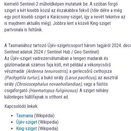
kiemelő Sentinel-2 műholdképen mutatunk be. A szóban forgó
sziget a két kisebb közül az északabbra fekvő (tőle délre a még
egy picit kisebb sziget a Karácsony-sziget, így a nevét tekintve az
is majdnem aktuális még). Jobbra lent a közeli King-sziget
partvonala is feltűnik.
A Tasmaniához tartozó Újév-szigetcsoport három tagjáról 2024. dec
Sentinel adatok 2024 / Sentinel Hub / Geo-Sentinel)
Az Újév-sziget vadrezervátumában a tengeri madarak és
gázlómadarak számos faja költ, mit például a vékonycsőrű
vészmadár
(Ardenna tenuirostris)
, a gerlecsőrű cethojsza
(Pachyptila turtur)
, a bukó sirály
(Larus pacificus)
, az ausztrál
sirály
(Chroicocephalus novaehollandiae)
, vagy a füstös
csigaforgató
(Haematopus fuliginosus)
. A sziget néhány
különleges hüllőfajnak is otthont ad.
Kapcsolódó linkek:
Tasmania
(Wikipédia)
Újév-sziget
(Wikipedia)
King-sziget
(Wikipedia)