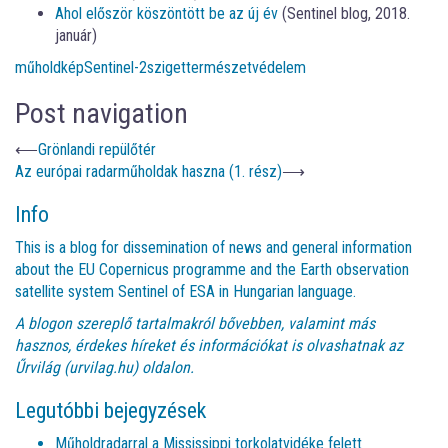
Ahol először köszöntött be az új év
(Sentinel blog, 2018.
január)
műholdkép
Sentinel-2
sziget
természetvédelem
Post navigation
⟵
Grönlandi repülőtér
Az európai radarműholdak haszna (1. rész)
⟶
Info
This is a blog for dissemination of news and general information
about the EU Copernicus programme and the Earth observation
satellite system Sentinel of ESA in Hungarian language.
A blogon szereplő tartalmakról bővebben, valamint más
hasznos, érdekes híreket és információkat is olvashatnak az
Űrvilág (urvilag.hu)
oldalon.
Legutóbbi bejegyzések
Műholdradarral a Mississippi torkolatvidéke felett