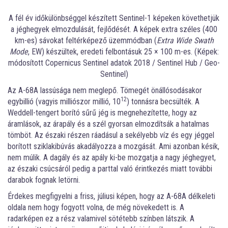
A fél év időkülönbséggel készített Sentinel-1 képeken követhetjük
a jéghegyek elmozdulását, fejlődését. A képek extra széles (400
km-es) sávokat feltérképező üzemmódban (
Extra Wide Swath
Mode
, EW) készültek, eredeti felbontásuk 25 × 100 m-es. (Képek:
módosított Copernicus Sentinel adatok 2018 / Sentinel Hub / Geo-
Sentinel)
Az A-68A lassúsága nem meglepő. Tömegét önállósodásakor
12
egybillió (vagyis milliószor millió, 10
) tonnásra becsülték. A
Weddell-tengert borító sűrű jég is megnehezítette, hogy az
áramlások, az árapály és a szél gyorsan elmozdítsák a hatalmas
tömböt. Az északi részen ráadásul a sekélyebb víz és egy jéggel
borított sziklakibúvás akadályozza a mozgását. Ami azonban késik,
nem múlik. A dagály és az apály ki-be mozgatja a nagy jéghegyet,
az északi csúcsáról pedig a parttal való érintkezés miatt további
darabok fognak letörni.
Érdekes megfigyelni a friss, júliusi képen, hogy az A-68A délkeleti
oldala nem hogy fogyott volna, de még növekedett is. A
radarképen ez a rész valamivel sötétebb színben látszik. A