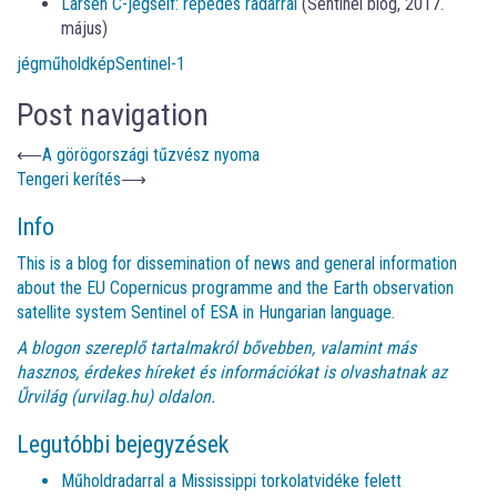
Larsen C-jégself: repedés radarral
(Sentinel blog, 2017.
május)
jég
műholdkép
Sentinel-1
Post navigation
⟵
A görögországi tűzvész nyoma
Tengeri kerítés
⟶
Info
This is a blog for dissemination of news and general information
about the EU Copernicus programme and the Earth observation
satellite system Sentinel of ESA in Hungarian language.
A blogon szereplő tartalmakról bővebben, valamint más
hasznos, érdekes híreket és információkat is olvashatnak az
Űrvilág (urvilag.hu)
oldalon.
Legutóbbi bejegyzések
Műholdradarral a Mississippi torkolatvidéke felett