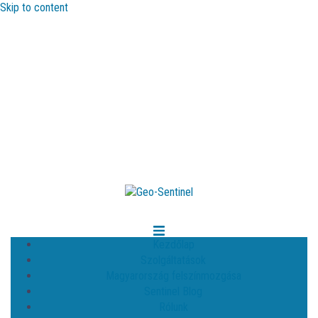
Skip to content
Kezdőlap
Szolgáltatások
Magyarország felszínmozgása
Sentinel Blog
Rólunk