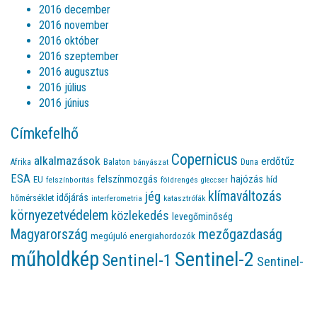
2016 december
2016 november
2016 október
2016 szeptember
2016 augusztus
2016 július
2016 június
Címkefelhő
Copernicus
alkalmazások
erdőtűz
Afrika
Balaton
bányászat
Duna
ESA
felszínmozgás
hajózás
EU
híd
felszínborítás
földrengés
gleccser
jég
klímaváltozás
időjárás
hőmérséklet
interferometria
katasztrófák
környezetvédelem
közlekedés
levegőminőség
Magyarország
mezőgazdaság
megújuló energiahordozók
műholdkép
Sentinel-2
Sentinel-1
Sentinel-
természeti
szárazság
3
tenger
sziget
Sentinel-5
sivatag
víz
videó
katasztrófák
vulkán
árvíz
tűz
változások
várostervezés