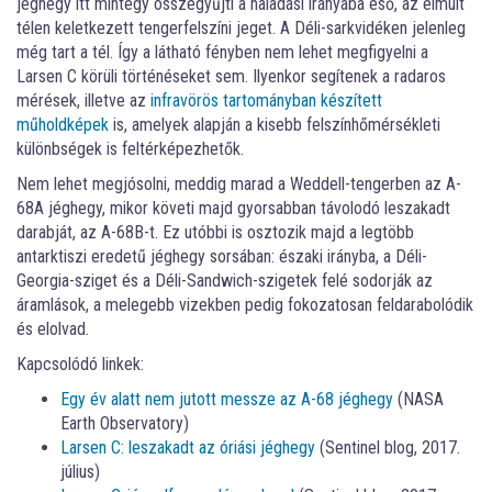
jéghegy itt mintegy összegyűjti a haladási irányába eső, az elmúlt
télen keletkezett tengerfelszíni jeget. A Déli-sarkvidéken jelenleg
még tart a tél. Így a látható fényben nem lehet megfigyelni a
Larsen C körüli történéseket sem. Ilyenkor segítenek a radaros
mérések, illetve az
infravörös tartományban készített
műholdképek
is, amelyek alapján a kisebb felszínhőmérsékleti
különbségek is feltérképezhetők.
Nem lehet megjósolni, meddig marad a Weddell-tengerben az A-
68A jéghegy, mikor követi majd gyorsabban távolodó leszakadt
darabját, az A-68B-t. Ez utóbbi is osztozik majd a legtöbb
antarktiszi eredetű jéghegy sorsában: északi irányba, a Déli-
Georgia-sziget és a Déli-Sandwich-szigetek felé sodorják az
áramlások, a melegebb vizekben pedig fokozatosan feldarabolódik
és elolvad.
Kapcsolódó linkek:
Egy év alatt nem jutott messze az A-68 jéghegy
(NASA
Earth Observatory)
Larsen C: leszakadt az óriási jéghegy
(Sentinel blog, 2017.
július)