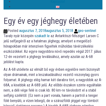
Kapcsolat
Egy év egy jéghegy életében
Posted
augusztus 7, 2018
augusztus 5, 2018
geo-sentinel
Tavaly nyár közepén
szakadt le
az Antarktiszi-félsziget Larsen C
jelű selfjegéről az a hatalmas jéghegy, amelyet a megelőző
hónapokban már intenzíven figyeltek műholdas távérzékelési
eszközökkel. Az egyre nagyobbra növő repedés végül 2017. július
12-én vezetett a jéghegy leválásához, amely azután az A-68
jelölést kapta.
Az A-68 utóélete az elmúlt bő egy évben egyelőre nem bizonyult
olyan drámainak, mint a leszakadásához vezető viszonylag gyors
folyamat. A jéghegy elég hamar két darabra tört, a nagyobbik az A-
68A, a kisebbik az A-68B jelű. Az előbbi északon szinte egyáltalán
nem, a déli vége felé is csak kb. 80 km-re távolodott el a stabil
selfjég szélétől. (Ez nem a part vonala, hanem a partról a tenger
fölé benyúló, a vízen lebegő, de a szárazföldi jéggel egy tömböt
képező jégtömeg pereme.) A kisebb A-68B jéghegy némileg