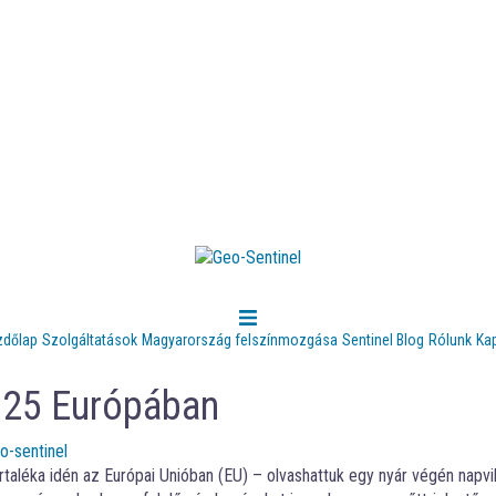
zdőlap
Szolgáltatások
Magyarország felszínmozgása
Sentinel Blog
Rólunk
Ka
2025 Európában
o-sentinel
rtaléka idén az Európai Unióban (EU) – olvashattuk egy nyár végén napvi