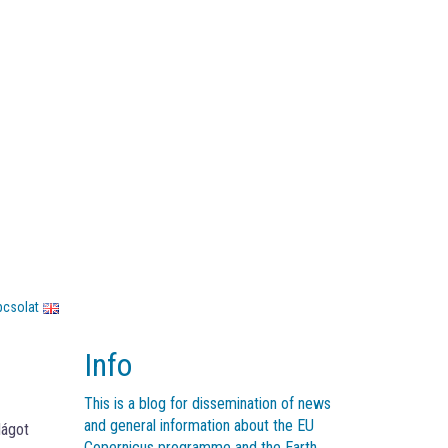
pcsolat
Info
This is a blog for dissemination of news
and general information about the EU
lágot
Copernicus programme and the Earth