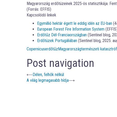
Magyarország erdőtüzeinek 2025-ös statisztikája. Fent a
(Forrás: EFFIS)
Kapcsolódó linkek
Egymillió hektár égett le eddig idén az EU-ban
(4
European Forest Fire Information System
(EFFIS
Erdőtűz Dél-Franciaországban
(Sentinel blog, 20
Erdőtüzek Portugáliában
(Sentinel blog, 2025. au
Copernicus
erdőtűz
Magyarország
természeti katasztró
Post navigation
⟵
Délen, felhők nélkül
A világ legmagasabb hídja
⟶