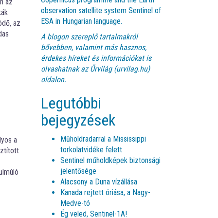
n az
observation satellite system Sentinel of
kák
ESA in Hungarian language.
ödő, az
das
A blogon szereplő tartalmakról
bővebben, valamint más hasznos,
érdekes híreket és információkat is
olvashatnak az
Űrvilág (urvilag.hu)
oldalon.
Legutóbbi
bejegyzések
Műholdradarral a Mississippi
lyos a
torkolatvidéke felett
tított
Sentinel műholdképek biztonsági
jelentősége
ulmúló
Alacsony a Duna vízállása
Kanada rejtett óriása, a Nagy-
Medve-tó
Ég veled, Sentinel-1A!