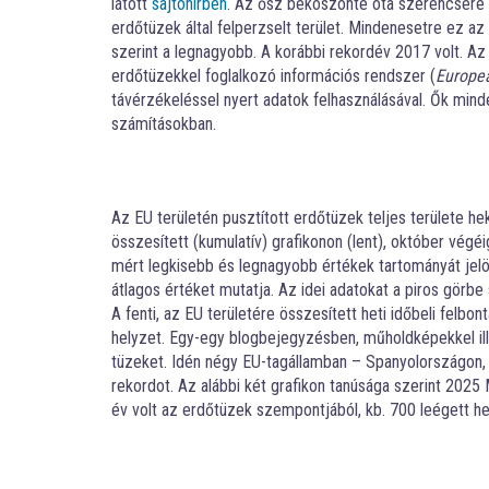
látott
sajtóhírben
. Az ősz beköszönte óta szerencsére 
erdőtüzek által felperzselt terület. Mindenesetre ez az 
szerint a legnagyobb. A korábbi rekordév 2017 volt. 
erdőtüzekkel foglalkozó információs rendszer (
Europea
távérzékeléssel nyert adatok felhasználásával. Ők min
számításokban.
Az EU területén pusztított erdőtüzek teljes területe he
összesített (kumulatív) grafikonon (lent), október végé
mért legkisebb és legnagyobb értékek tartományát jelö
átlagos értéket mutatja. Az idei adatokat a piros görbe 
A fenti, az EU területére összesített heti időbeli felbo
helyzet. Egy-egy blogbejegyzésben, műholdképekkel ill
tüzeket. Idén négy EU-tagállamban – Spanyolországon
rekordot. Az alábbi két grafikon tanúsága szerint 2025
év volt az erdőtüzek szempontjából, kb. 700 leégett hek