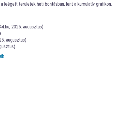
 leégett területek heti bontásban, lent a kumulatív grafikon.
44.hu, 2025. augusztus)
)
25. augusztus)
gusztus)
fák