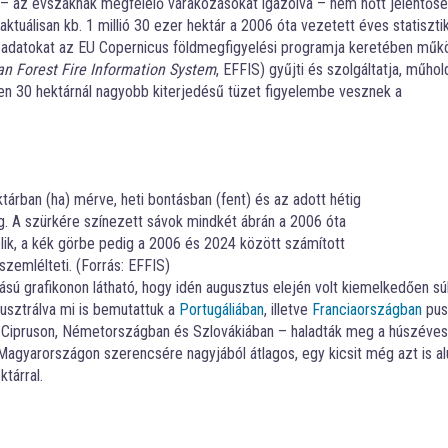
– az évszaknak megfelelő várakozásokat igazolva – nem nőtt jelentőse
aktuálisan kb. 1 millió 30 ezer hektár a 2006 óta vezetett éves statiszti
Az adatokat az EU Copernicus földmegfigyelési programja keretében műk
n Forest Fire Information System
, EFFIS) gyűjti és szolgáltatja, műhol
den 30 hektárnál nagyobb kiterjedésű tüzet figyelembe vesznek a
ktárban (ha) mérve, heti bontásban (fent) és az adott hétig
ig. A szürkére színezett sávok mindkét ábrán a 2006 óta
lik, a kék görbe pedig a 2006 és 2024 között számított
szemlélteti. (Forrás: EFFIS)
ntású grafikonon látható, hogy idén augusztus elején volt kiemelkedően sú
usztrálva mi is bemutattuk a
Portugáliában
, illetve
Franciaországban
pusz
, Cipruson, Németországban és Szlovákiában – haladták meg a húszéves
 Magyarországon szerencsére nagyjából átlagos, egy kicsit még azt is al
tárral.